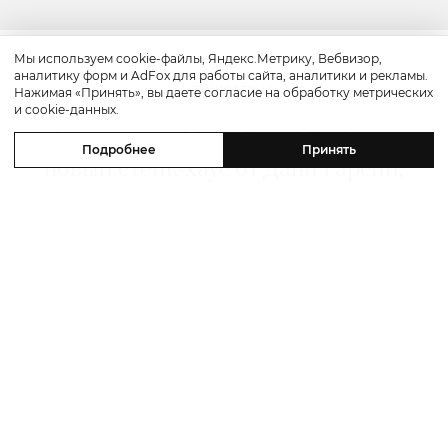
Мы используем cookie-файлы, Яндекс.Метрику, Вебвизор,
аналитику форм и AdFox для работы сайта, аналитики и рекламы.
Путешествие
Нажимая «Принять», вы даете согласие на обработку метрических
и cookie-данных.
Каникулы в Maxx Royal Bodrum:
Подробнее
Принять
новый стейк-хаус от Дани Гарсии,
лучшие виды на море и
легендарные вечеринки в Scorpios
07 августа 2026