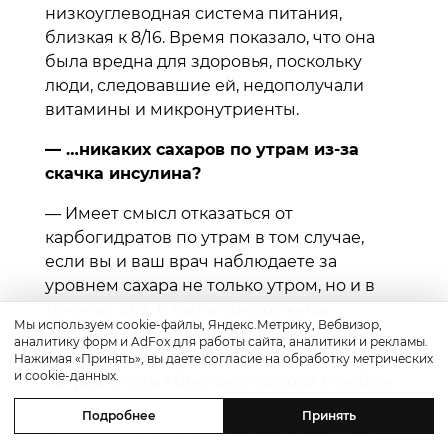
низкоуглеводная система питания,
близкая к 8/16. Время показало, что она
была вредна для здоровья, поскольку
люди, следовавшие ей, недополучали
витамины и микронутриенты.
— …никаких сахаров по утрам из-за
скачка инсулина?
— Имеет смысл отказаться от
карбогидратов по утрам в том случае,
если вы и ваш врач наблюдаете за
уровнем сахара не только утром, но и в
течение дня, и были обнаружены
Мы используем cookie-файлы, Яндекс.Метрику, Вебвизор,
проблемы. В целом я бы всем
аналитику форм и AdFox для работы сайта, аналитики и рекламы.
рекомендовала снизить количество
Нажимая «Принять», вы даете согласие на обработку метрических
и cookie-данных.
потребляемых быстрых сахаров в любом
виде — газированные напитки,
Подробнее
Принять
шоколадные батончики, выпечка и пр.