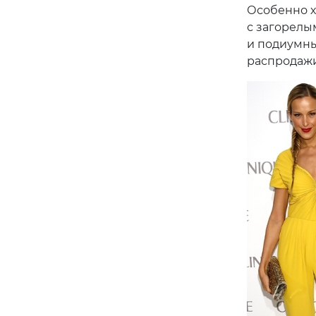
Особенно х
с загорелы
и подиумны
распродажи