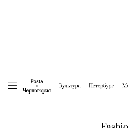
Posta
Культура
(current)
Петербург
(curre
М
×
Черногория
(current)
Fashio