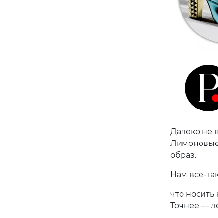
Далеко не 
Лимоновые,
образ.
Нам все-так
что носить
Точнее — л