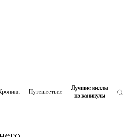
Лучшие виллы
rent)
Хроника
(current)
Путешествие
(current)
на каникулы
(current)
тнего