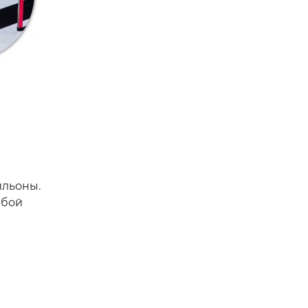
ильоны.
юбой