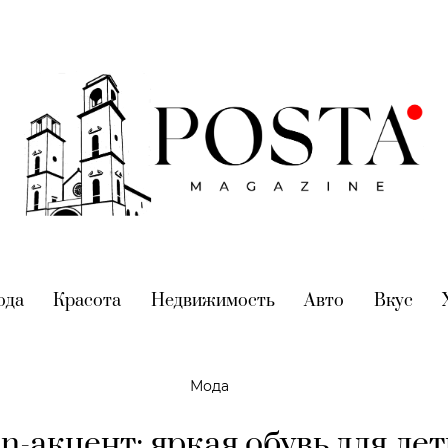
nt)
ода
(current)
Красота
(current)
Недвижимость
(current)
Авто
(current)
Вкус
(cur
Мода
n-акцент: яркая обувь для ле