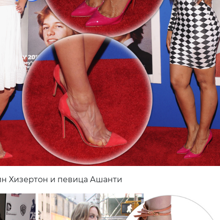
н Хизертон и певица Ашанти