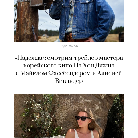
Культура
«Надежда»: смотрим трейлер мастера
корейского кино На Хон Джина
с Майклом Фассбендером и Алисией
Викандер