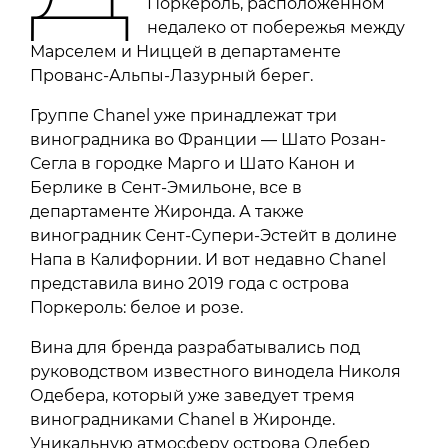
Поркероль, расположенном
недалеко от побережья между
Марселем и Ниццей в департаменте
Прованс-Альпы-Лазурный берег.
Группе Chanel уже принадлежат три
виноградника во Франции — Шато Розан-
Сегла в городке Марго и Шато Канон и
Берлике в Сент-Эмильоне, все в
департаменте Жиронда. А также
виноградник Сент-Супери-Эстейт в долине
Напа в Калифорнии. И вот недавно Chanel
представила вино 2019 года с острова
Поркероль: белое и розе.
Вина для бренда разрабатывались под
руководством известного винодела Николя
Одебера, который уже заведует тремя
виноградниками Chanel в Жиронде.
Уникальную атмосферу острова Одебер