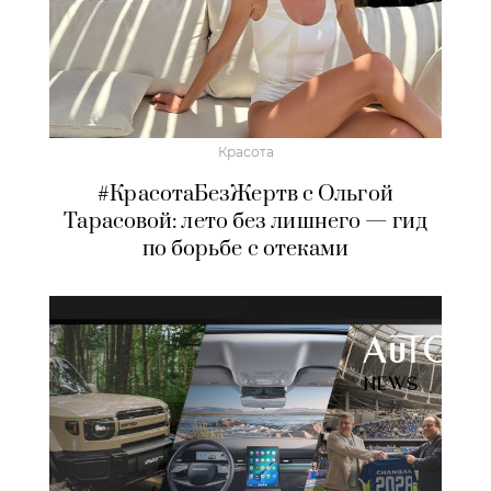
Красота
#КрасотаБезЖертв с Ольгой
Тарасовой: лето без лишнего — гид
по борьбе с отеками