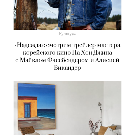
Культура
«Надежда»: смотрим трейлер мастера
корейского кино На Хон Джина
с Майклом Фассбендером и Алисией
Викандер