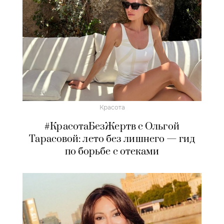
Красота
#КрасотаБезЖертв с Ольгой
Тарасовой: лето без лишнего — гид
по борьбе с отеками