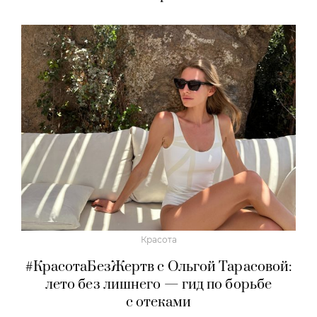
Красота
#КрасотаБезЖертв с Ольгой Тарасовой:
лето без лишнего — гид по борьбе
с отеками