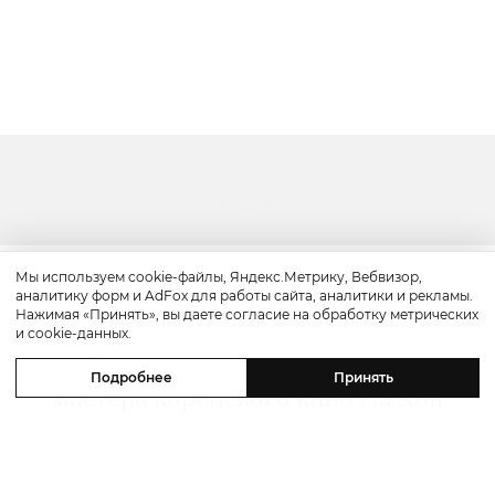
Мы используем cookie-файлы, Яндекс.Метрику, Вебвизор,
аналитику форм и AdFox для работы сайта, аналитики и рекламы.
Культура
Нажимая «Принять», вы даете согласие на обработку метрических
и cookie-данных.
«Надежда»: смотрим трейлер
Подробнее
Принять
мастера корейского кино На Хон
Джина с Майклом Фассбендером
и Алисией Викандер