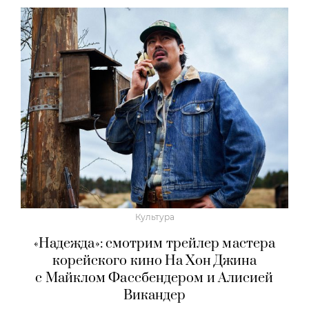
Культура
«Надежда»: смотрим трейлер мастера
корейского кино На Хон Джина
с Майклом Фассбендером и Алисией
Викандер