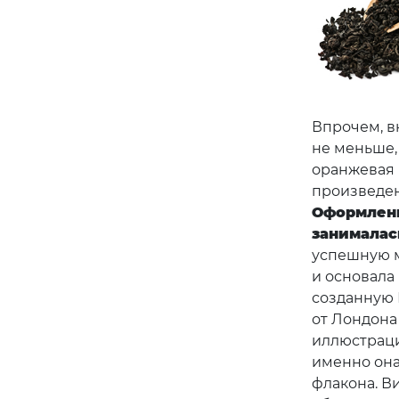
Впрочем, в
не меньше,
оранжевая 
произведен
Оформлени
занималас
успешную м
и основала 
созданную 
от Лондона
иллюстраци
именно она
флакона. В