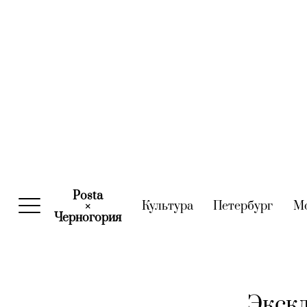
Posta
Культура
(current)
Петербург
(curre
М
×
Черногория
(current)
Экскл