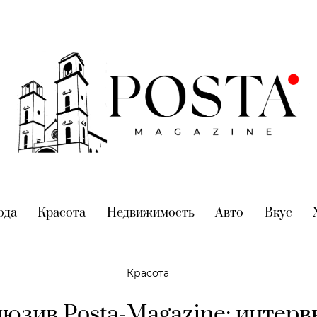
nt)
ода
(current)
Красота
(current)
Недвижимость
(current)
Авто
(current)
Вкус
(cur
Красота
юзив Posta-Magazine: интерв