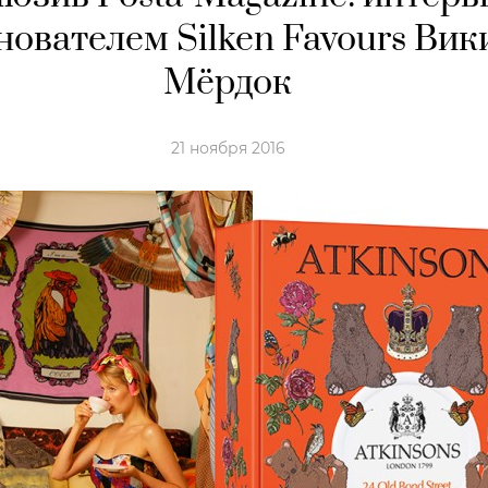
нователем Silken Favours Вик
Мёрдок
21 ноября 2016