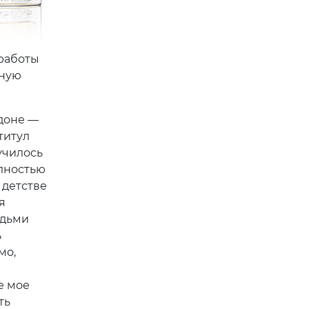
 работы
шную
ндоне —
титул
училось
олностью
 детстве
я
юдьми
ь
мо,
е мое
ть