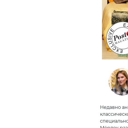
Недавно ан
классическ
специально
Мёрдок раз