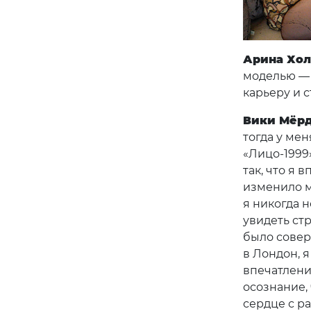
Арина Хо
моделью — 
карьеру и 
Вики Мёр
тогда у мен
«Лицо-1999»
так, что я 
изменило м
я никогда 
увидеть ст
было совер
в Лондон, 
впечатлени
осознание,
сердце с ра