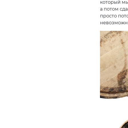
который мы
а потом сд
просто пот
невозможн