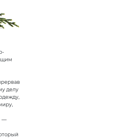
о-
оящим
 прервав
му делу
одежду,
миру,
t —
который