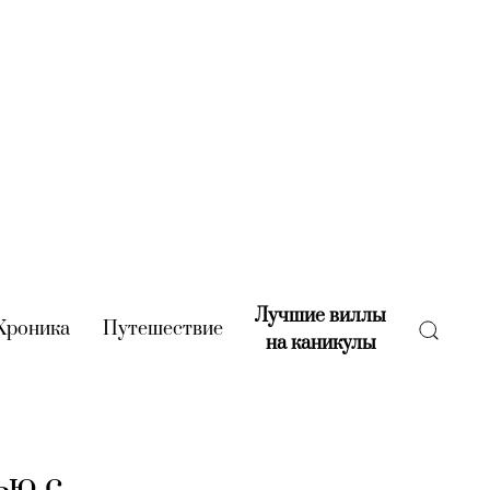
Лучшие виллы
rent)
Хроника
(current)
Путешествие
(current)
на каникулы
(current)
ью с