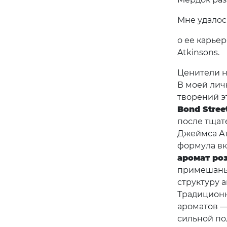
Мне удалос
о ее карье
Atkinsons.
Ценители н
В моей лич
творений э
Bond Stree
после тщат
Джеймса Ат
формула в
аромат ро
примешан
структуру 
Традиционн
ароматов —
сильной по