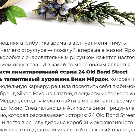
нешняя атрибутика аромата волнует меня ничуть
 чем его структура — пожалуй, впервые в жизни. Ярк
коробка с очаровательным рисунком кажется наст
ием искусства… И в какой-то мере она им является.
ем лимитированной серии 24 Old Bond Street
ь талантливый художник Вики Мёрдок
, которая,
одельную карьеру, решила посвятить себя любимо
бренд Silken Favours. Платки, предметы интерьера и 
Мёрдок, сегодня можно найти в магазинах по всему 
 до Токио. Специально для Atkinsons Вики придумала
ю, которая рассказывает историю 24 Old Bond Stree
 и легла в основу дизайна коробки и эксклюзивного
ики также создала оригинальный шелковый платок, 