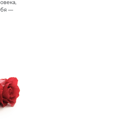
овека,
ебя —