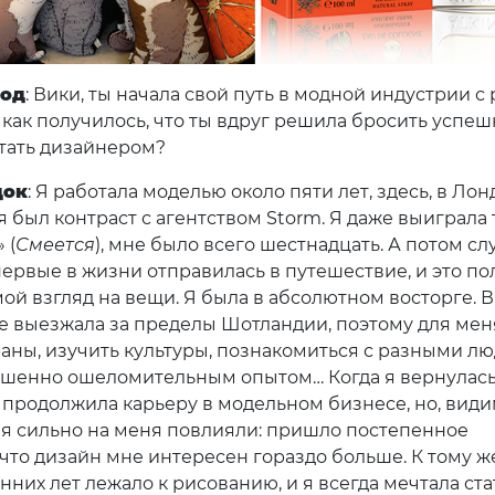
лод
: Вики, ты начала свой путь в модной индустрии с
как получилось, что ты вдруг решила бросить успе
стать дизайнером?
док
: Я работала моделью около пяти лет, здесь, в Ло
я был контраст с агентством Storm. Я даже выиграла 
 (
Смеется
), мне было всего шестнадцать. А потом сл
впервые в жизни отправилась в путешествие, и это п
ой взгляд на вещи. Я была в абсолютном восторге. В
не выезжала за пределы Шотландии, поэтому для мен
раны, изучить культуры, познакомиться с разными л
шенно ошеломительным опытом… Когда я вернулас
я продолжила карьеру в модельном бизнесе, но, види
я сильно на меня повлияли: пришло постепенное
 что дизайн мне интересен гораздо больше. К тому ж
нних лет лежало к рисованию, и я всегда мечтала ста