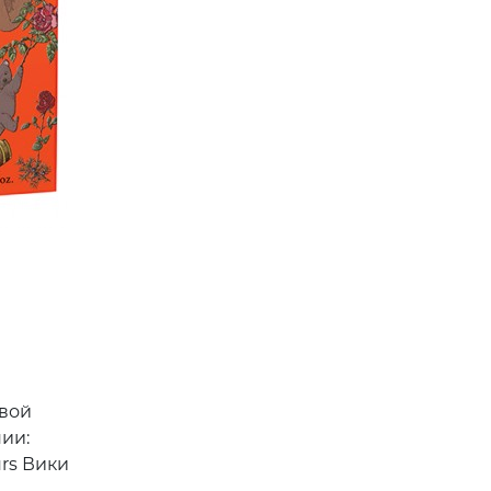
вой
ии:
rs Вики