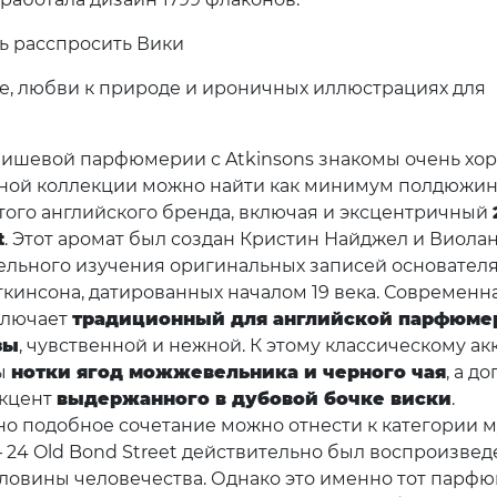
ь расспросить Вики
ре, любви к природе и ироничных иллюстрациях для
ишевой парфюмерии с Atkinsons знакомы очень хор
ной коллекции можно найти как минимум полдюжи
того английского бренда, включая и эксцентричный
t
. Этот аромат был создан Кристин Найджел и Виола
ельного изучения оригинальных записей основател
кинсона, датированных началом 19 века. Современн
ключает
традиционный для английской парфюме
зы
, чувственной и нежной. К этому классическому ак
ы
нотки ягод можжевельника и черного чая
, а д
акцент
выдержанного в дубовой бочке виски
.
о подобное сочетание можно отнести к категории 
 24 Old Bond Street действительно был воспроизвед
ловины человечества. Однако это именно тот парфю