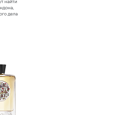
ут найти
ндона,
ого дела