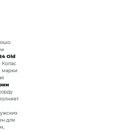
ошо.
ны
24 Old
н Колас
я марки
ая
рии
корду
ополняет
мужских
ен для
м,