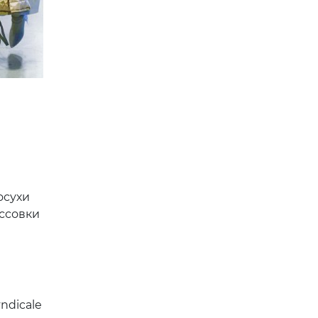
осухи
ссовки
ndicale