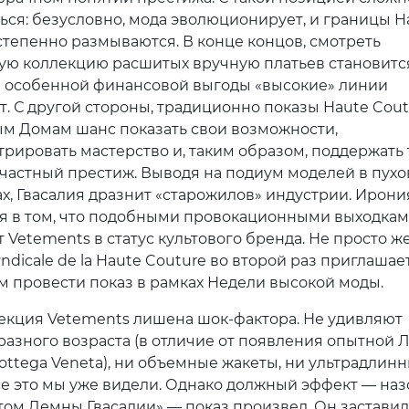
ться: безусловно, мода эволюционирует, и границы H
степенно размываются. В конце концов, смотреть
ую коллекцию расшитых вручную платьев становитс
 и особенной финансовой выгоды «высокие» линии
т. С другой стороны, традиционно показы Haute Cout
м Домам шанс показать свои возможности,
рировать мастерство и, таким образом, поддержать 
частный престиж. Выводя на подиум моделей в пухо
ах, Гвасалия дразнит «старожилов» индустрии. Ирони
я в том, что подобными провокационными выходка
 Vetements в статус культового бренда. Не просто же
dicale de la Haute Couture во второй раз приглашае
 провести показ в рамках Недели высокой моды.
екция Vetements лишена шок-фактора. Не удивляют
разного возраста (в отличие от появления опытной 
Bottega Veneta), ни объемные жакеты, ни ультрадлин
е это мы уже видели. Однако должный эффект — на
том Демны Гвасалии» — показ произвел. Он заставил