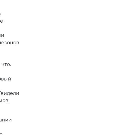
з
ое
ии
незонов
что.
овый
Увидели
мов
мании
о