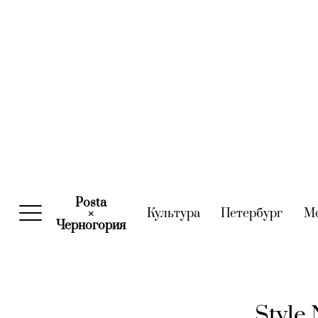
Posta
Культура
(current)
Петербург
(curre
М
×
Черногория
(current)
Style