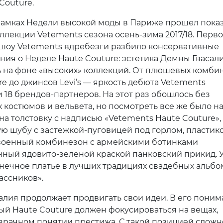
 Couture.
рамках Недели высокой моды в Париже прошел пока
ллекции Vetements сезона осень-зима 2017/18. Перв
 шоу Vetements вдребезги разбило консервативные
ния о Неделе Haute Couture: эстетика Демны Гвасал
 на фоне «высоких» коллекций. От плюшевых комби
re до джинсов Levi’s — яркость дебюта Vetements
 18 брендов-партнеров. На этот раз обошлось без
костюмов и вельвета, но посмотреть все же было на 
на толстовку с надписью «Vetements Haute Couture»,
ю шубу с застежкой-пуговицей под горлом, пластик
военный комбинезон с армейскими ботинками
ный ядовито-зеленой краской панковский прикид. 
нечное платье в лучших традициях свадебных альбо
ассников».
алия продолжает продвигать свои идеи. В его пони
й Haute Couture должен фокусироваться на вещах,
израчном понятии престижа. С такой позицией сложн