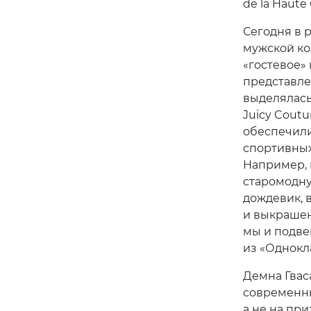
de la Haute
Сегодня в 
мужской ко
«гостевое»
представле
выделялась
Juicy Coutu
обеспечили
спортивных 
Например, 
старомодну
дождевик, 
и выкрашен
мы и подве
из «Однокл
Демна Гвас
современны
а не на пр