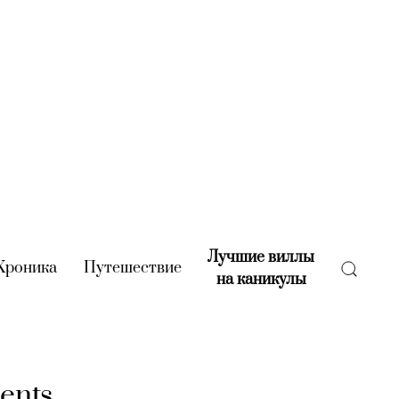
Лучшие виллы
rent)
Хроника
(current)
Путешествие
(current)
на каникулы
(current)
ents