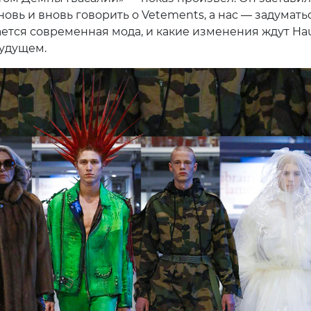
овь и вновь говорить о Vetements, а нас — задуматьс
ается современная мода, и какие изменения ждут Ha
будущем.