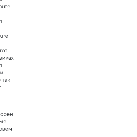
aute
я
ure
тот
виках
я
ми
 так
т
Лорен
ные
зовем