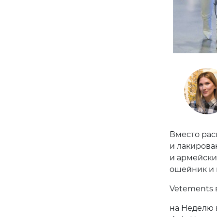
Вместо рас
и лакирова
и армейски
ошейник и 
Vetements 
на Неделю 