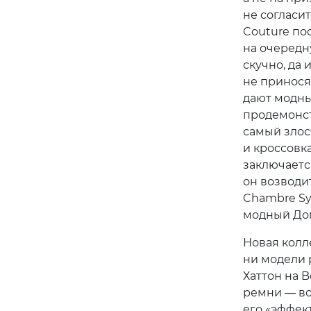
не согласи
Couture по
на очередн
скучно, да
не принося
дают модны
продемонст
самый злос
и кроссовк
заключаетс
он возводит
Chambre Syn
модный Дом
Новая колл
ни модели 
Хаттон на 
ремни — вс
его «эффек