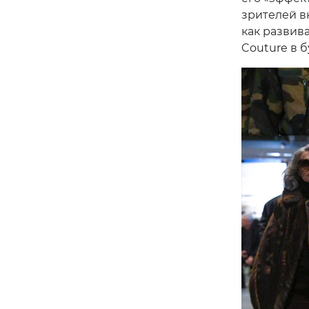
зрителей вн
как развив
Couture в 