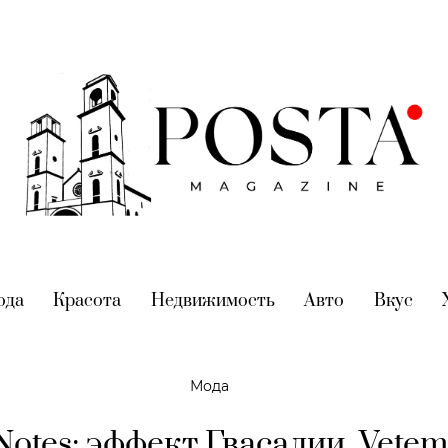
nt)
ода
(current)
Красота
(current)
Недвижимость
(current)
Авто
(current)
Вкус
(cur
Мода
 Notes: эффект Гвасалии. Vetem