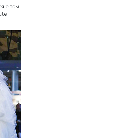
я о том,
ute