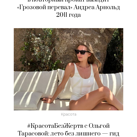
«Грозовой перевал» Андреа Арнольд
2011 года
Красота
#КрасотаБезЖертв с Ольгой
Тарасовой: лето без лишнего — гид