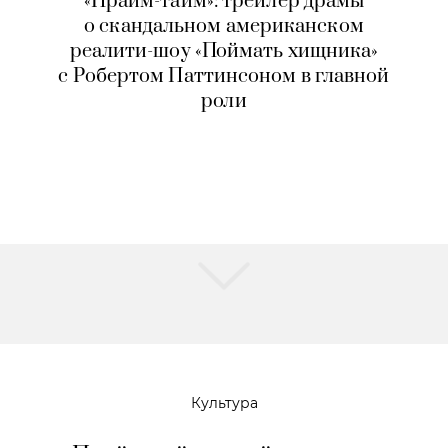
«Прайм-тайм»: трейлер драмы
о скандальном американском
реалити-шоу «Поймать хищника»
с Робертом Паттинсоном в главной
роли
Культура