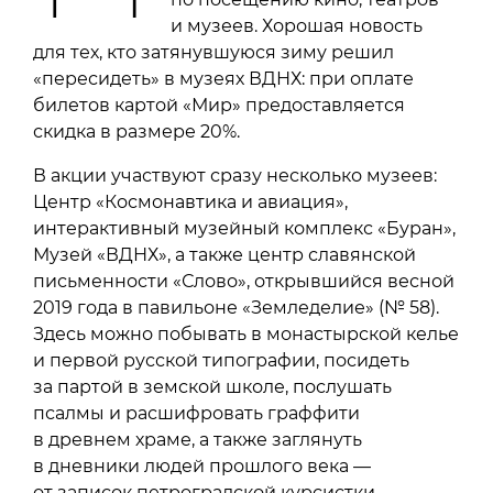
и музеев. Хорошая новость
для тех, кто затянувшуюся зиму решил
«пересидеть» в музеях ВДНХ: при оплате
билетов картой «Мир» предоставляется
скидка в размере 20%.
В акции участвуют сразу несколько музеев:
Центр «Космонавтика и авиация»,
интерактивный музейный комплекс «Буран»,
Музей «ВДНХ», а также центр славянской
письменности «Слово», открывшийся весной
2019 года в павильоне «Земледелие» (№ 58).
Здесь можно побывать в монастырской келье
и первой русской типографии, посидеть
за партой в земской школе, послушать
псалмы и расшифровать граффити
в древнем храме, а также заглянуть
в дневники людей прошлого века —
от записок петроградской курсистки