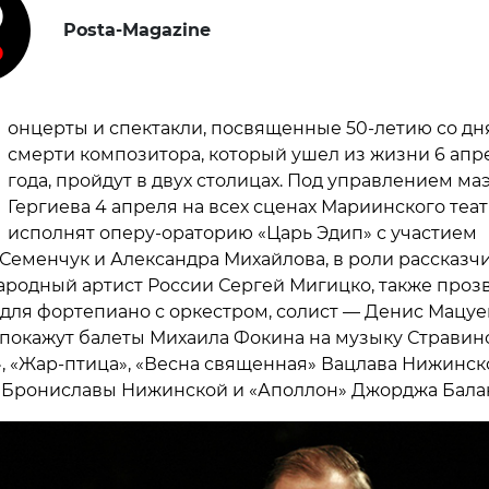
Posta-Magazine
онцерты и спектакли, посвященные 50-летию со дн
смерти композитора, который ушел из жизни 6 апре
года, пройдут в двух столицах. Под управлением ма
Гергиева 4 апреля на всех сценах Мариинского теа
исполнят оперу-ораторию «Царь Эдип» с участием
Семенчук и Александра Михайлова, в роли рассказч
ародный артист России Сергей Мигицко, также проз
для фортепиано с оркестром, солист — Денис Мацуев
 покажут балеты Михаила Фокина на музыку Стравин
, «Жар-птица», «Весна священная» Вацлава Нижинско
 Брониславы Нижинской и «Аполлон» Джорджа Бала