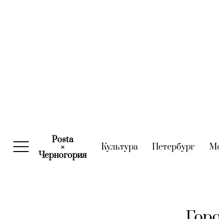
Posta
Культура
(current)
Петербург
(curre
М
×
Черногория
(current)
Горо