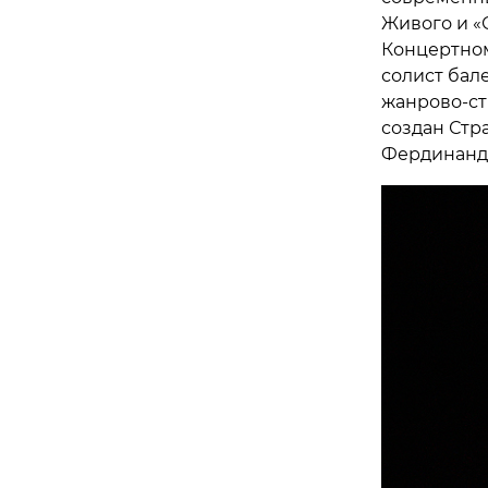
Живого и «
Концертном
солист бал
жанрово-ст
создан Стр
Фердинанд