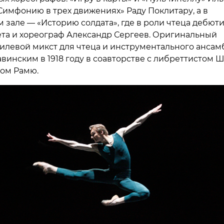
Симфонию в трех движениях» Раду Поклитару, а в
 зале — «Историю солдата», где в роли чтеца дебют
ета и хореограф Александр Сергеев. Оригинальный
илевой микст для чтеца и инструментального ансам
авинским в 1918 году в соавторстве с либреттистом 
ом Рамю.