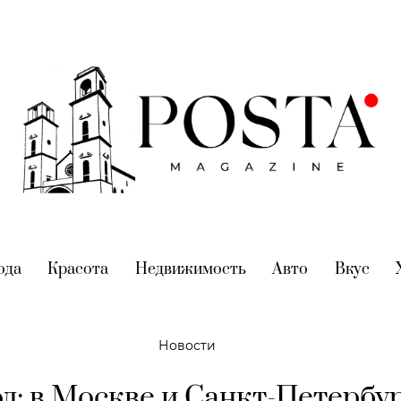
nt)
ода
(current)
Красота
(current)
Недвижимость
(current)
Авто
(current)
Вкус
(cur
Новости
д: в Москве и Санкт-Петербу