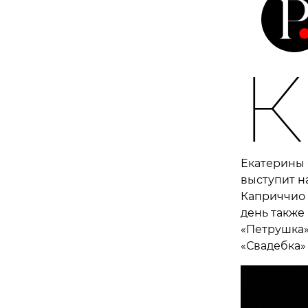
К
Екатерины 
выступит н
Каприччио 
день также
«Петрушка»
«Свадебка»