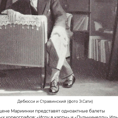
Дебюсси и Стравинский (фото Э.Сати)
цене Мариинки представят одноактные балеты
х хореографов: «Игру в карты» и «Пульчинеллу» Ил