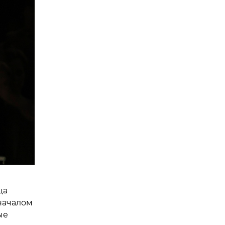
ца
началом
ые