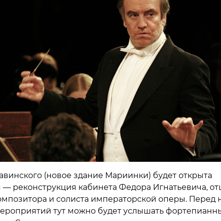
авинского (новое здание Мариинки) будет открыта
 — реконструкция кабинета Федора Игнатьевича, от
омпозитора и солиста императорской оперы. Перед 
ероприятий тут можно будет услышать фортепианн