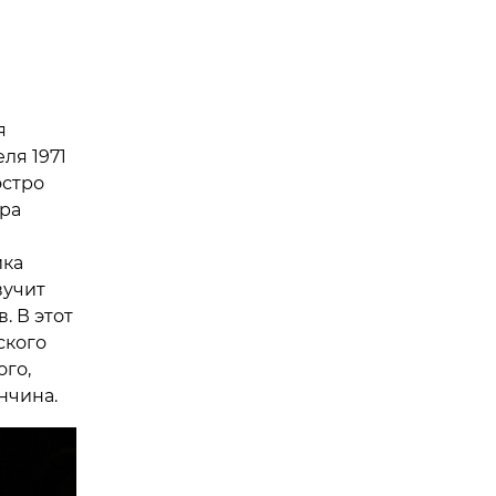
я
ля 1971
эстро
тра
ика
вучит
. В этот
ского
го,
нчина.