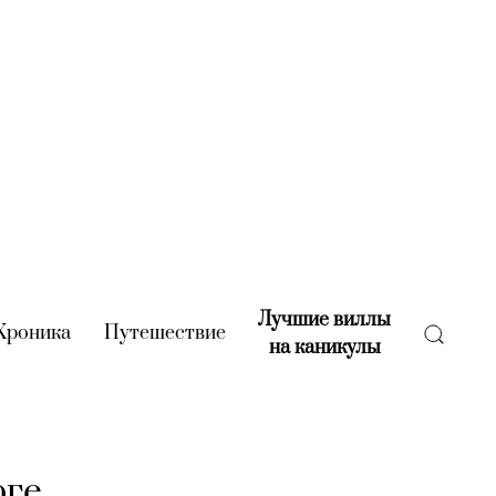
Лучшие виллы
rent)
Хроника
(current)
Путешествие
(current)
на каникулы
(current)
рге