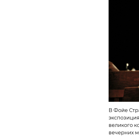
В Фойе Стр
экспозиция
великого к
вечерних м