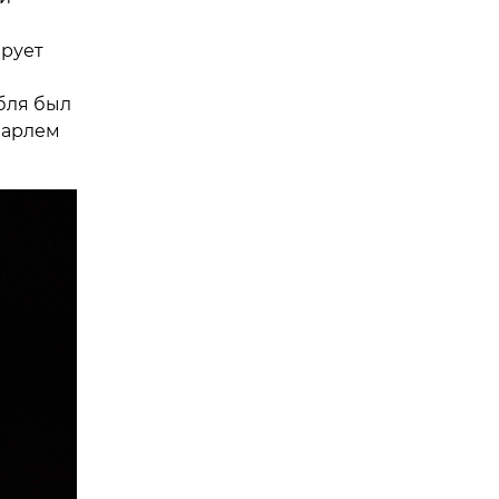
ирует
бля был
Шарлем