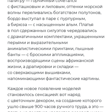
палитру — горчичный сочетался
с фисташковым и лиловым, оттенки морской
волны переливались богатством полутонов,
бордо выступал в паре с пурпурным,
а бирюза — с насыщенным алым. Платья
в пол сдержанных силуэтов чередовались
с драматичными комплектами, украшенными
перьями и выразительными
анималистическими принтами, пышные
банты — с броскими аппликациями,
воспроизводящими сцены африканской
жизни, а драпировки и складки —
со сверкающими вышивками,
напоминающими фантастические картины.
Каждое новое появление моделей
становилось сенсацией: вот наряд
с цветочным декором, на создание которого
ушло свыше 900 часов ручного труда, а это —