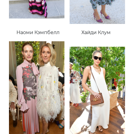
Наоми Кэмпбелл
Хайди Клум