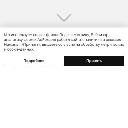
Мы используем cookie-файлы, Яндекс.Метрику, Вебвизор,
аналитику форм и AdFox для работы сайта, аналитики и рекламы.
Путешествие
Нажимая «Принять», вы даете согласие на обработку метрических
и cookie-данных.
Каникулы в Maxx Royal Bodrum:
Подробнее
Принять
новый стейк-хаус от Дани Гарсии,
лучшие виды на море и
легендарные вечеринки в Scorpios
07 августа 2026