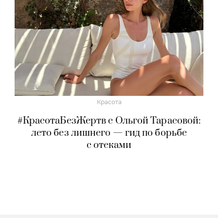
Красота
#КрасотаБезЖертв с Ольгой Тарасовой:
лето без лишнего — гид по борьбе
с отеками