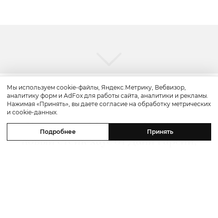
Мы используем cookie-файлы, Яндекс.Метрику, Вебвизор,
аналитику форм и AdFox для работы сайта, аналитики и рекламы.
Путешествие
Нажимая «Принять», вы даете согласие на обработку метрических
и cookie-данных.
Каникулы в Maxx Royal Bodrum:
Подробнее
Принять
новый стейк-хаус от Дани Гарсии,
лучшие виды на море и
легендарные вечеринки в Scorpios
07 августа 2026