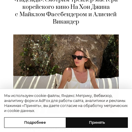
корейского кино На Хон Джина
с Майклом Фассбендером и Алисией
Викандер
Мы используем cookie-файлы, Яндекс.Метрику, Вебвизор,
аналитику форм и AdFox для работы сайта, аналитики и рекламы.
Нажимая «Принять», вы даете согласие на обработку метрических
и cookie-данных.
Красота
Подробнее
Принять
#КрасотаБезЖертв с Ольгой