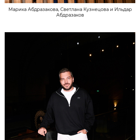
Марика Абдразакова, Светлана Кузнецова и Ильдар
Абдразаков