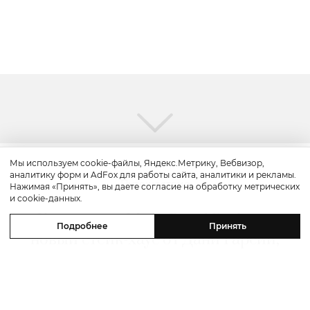
Мы используем cookie-файлы, Яндекс.Метрику, Вебвизор,
аналитику форм и AdFox для работы сайта, аналитики и рекламы.
Путешествие
Нажимая «Принять», вы даете согласие на обработку метрических
и cookie-данных.
Каникулы в Maxx Royal Bodrum:
Подробнее
Принять
новый стейк-хаус от Дани Гарсии,
лучшие виды на море и
легендарные вечеринки в Scorpios