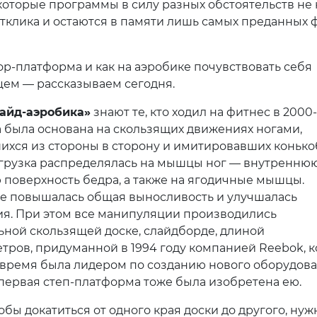
которые программы в силу разных обстоятельств не 
тклика и остаются в памяти лишь самых преданных 
кор-платформа и как на аэробике почувствовать себя
ем — рассказываем сегодня.
айд-аэробика»
знают те, кто ходил на фитнес в 2000-
 была основана на скользящих движениях ногами,
хся из стороны в сторону и имитировавших коньк
агрузка распределялась на мышцы ног — внутренню
поверхность бедра, а также на ягодичные мышцы.
те повышалась общая выносливость и улучшалась
я. При этом все манипуляции производились
ьной скользящей доске, слайдборде, длиной
етров, придуманной в 1994 году компанией Reebok, к
то время была лидером по созданию нового оборудова
первая степ-платформа тоже была изобретена ею.
обы докатиться от одного края доски до другого, ну