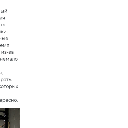
ный
ая
ть
ки.
рные
ремя
 из-за
 немало
а,
рать.
екоторых
ересно.