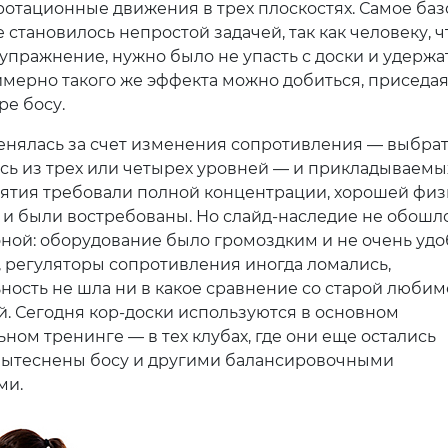
ротационные движения в трех плоскостях. Самое баз
 становилось непростой задачей, так как человеку, 
упражнение, нужно было не упасть с доски и удержа
имерно такого же эффекта можно добиться, приседа
ре босу.
енялась за счет изменения сопротивления — выбра
сь из трех или четырех уровней — и прикладываемы
нятия требовали полной концентрации, хорошей фи
 и были востребованы. Но слайд-наследие не обошло
оной: оборудование было громоздким и не очень уд
, регуляторы сопротивления иногда ломались,
ность не шла ни в какое сравнение со старой любим
. Сегодня кор-доски используются в основном
ном тренинге — в тех клубах, где они еще остались
вытеснены босу и другими балансировочными
ми.