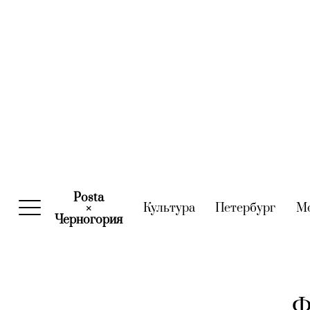
Posta
Культура
(current)
Петербург
(curre
М
×
Черногория
(current)
Ф