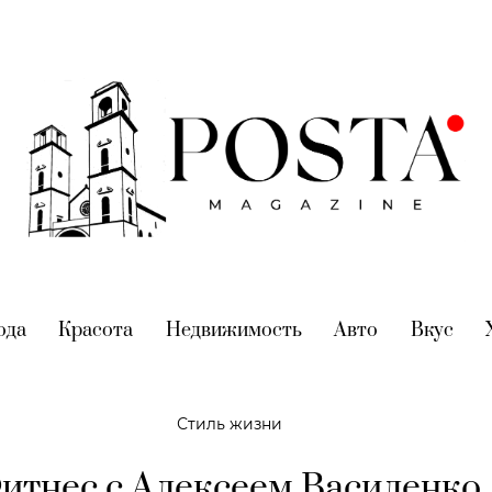
nt)
ода
(current)
Красота
(current)
Недвижимость
(current)
Авто
(current)
Вкус
(cur
Стиль жизни
итнес с Алексеем Василенко.