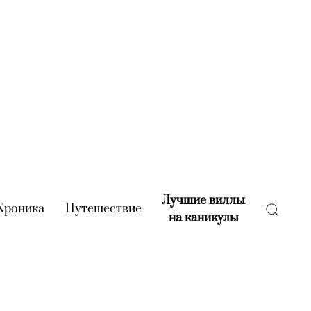
Лучшие виллы
rent)
Хроника
(current)
Путешествие
(current)
на каникулы
(current)