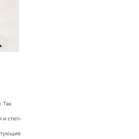
. Так
 и степ-
стующие