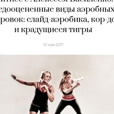
едооцененные виды аэробны
ровок: слайд-аэробика, кор-д
и крадущиеся тигры
10 мая 2017