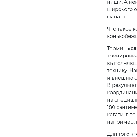
ниши. А не
широкого о
фанатов.
Что такое 
конькобежц
Термин
«сл
тренировка
выполнявши
технику. Н
и внешнюю 
В результа
координаци
на специал
180 сантим
кстати, в 
например, 
Для того чт