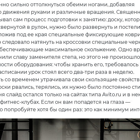
но сильно оттолкнуться обеими ногами, добавляя
ю движения руками и различные вращения. Священ
вал сам процесс подготовки к занятию: доску, котор
свернутой в рулон, нужно было развернуть и постели
дложив под ее края специальные фиксирующие коври
о следовало натянуть на кроссовки специальные че
обеспечивающие максимальное скольжение. Одно в
чили славу заменителя степа, но этого не произошло
ости оборудования: чтобы хранить его, требовалось
расписании урок стоял всего два-три раза в неделю.
ь со временем утрачивала свои скользящие свойств
ски рвались, терялись, их нужно было постоянно сти
ня слайд остался только на сайтах типа Avito.ru и в н
фитнес-клубах. Если он вам попадется на глаза —
о попробуйте хотя бы один раз: это как минимум инт