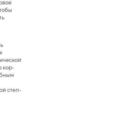
овое
чтобы
ть
я
ть
х
зической
 кор-
обным
ой степ-