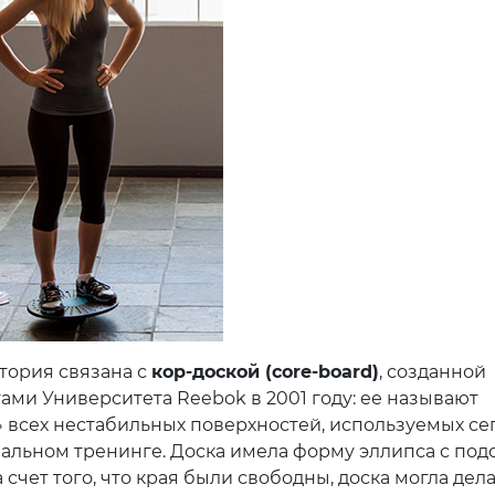
тория связана с
кор-доской (core-board)
, созданной
ами Университета Reebok в 2001 году: ее называют
 всех нестабильных поверхностей, используемых се
альном тренинге. Доска имела форму эллипса с под
а счет того, что края были свободны, доска могла дел