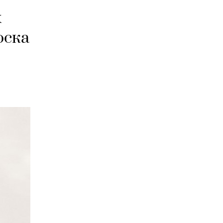
х
оска