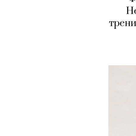
Н
трени