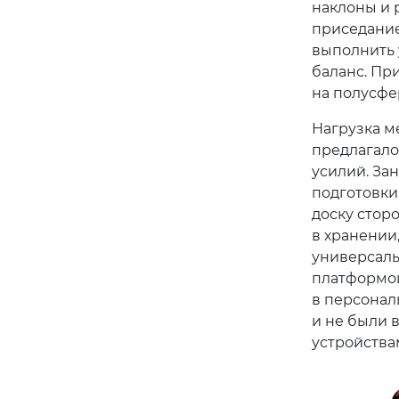
наклоны и 
приседание
выполнить 
баланс. Пр
на полусфе
Нагрузка м
предлагало
усилий. За
подготовки
доску стор
в хранении
универсаль
платформой
в персональ
и не были 
устройства