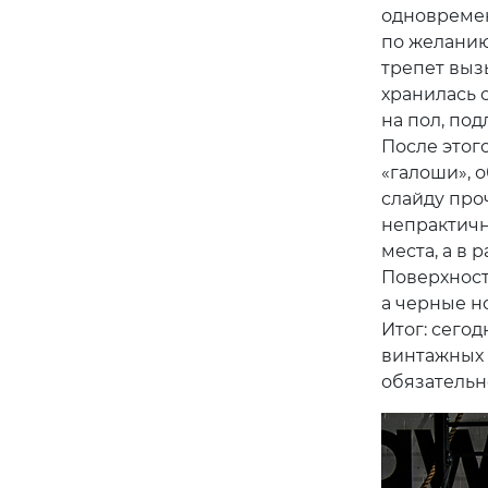
одновремен
по желани
трепет вызы
хранилась 
на пол, по
После этог
«галоши», 
слайду про
непрактичн
места, а в 
Поверхност
а черные но
Итог: сегод
винтажных 
обязательн