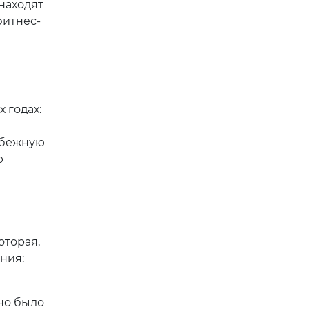
находят
фитнес-
х годах:
обежную
ю
оторая,
ния:
жно было