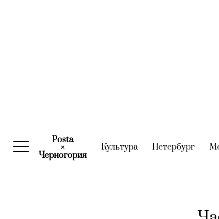
Posta
Культура
(current)
Петербург
(curre
М
×
Черногория
(current)
Ча