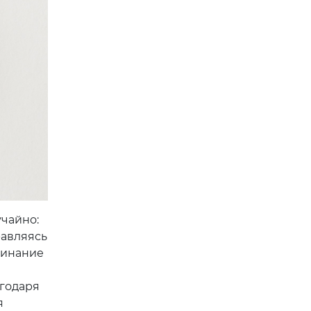
чайно:
равляясь
минание
агодаря
я