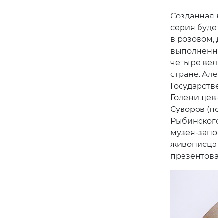
Созданная 
серия будет
в розовом, 
выполненны
четыре вел
стране: Ал
Государств
Голенищев-
Суворов (п
Рыбинского
музея-запо
живописца 
презентов