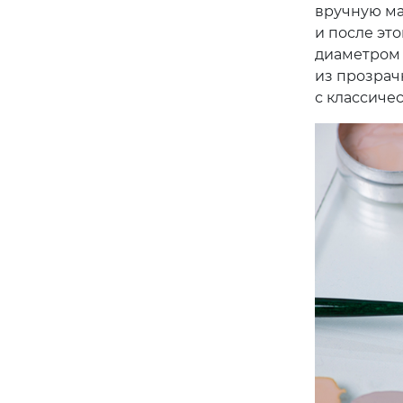
вручную ма
и после эт
диаметром 
из прозрач
с классиче