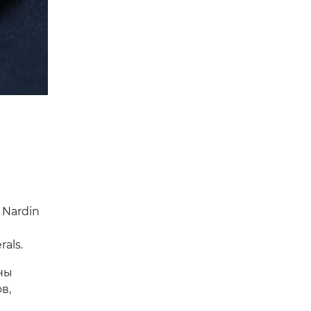
 Nardin
als.
ны
в,