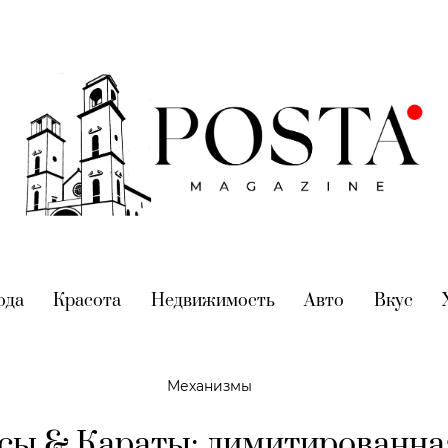
nt)
ода
(current)
Красота
(current)
Недвижимость
(current)
Авто
(current)
Вкус
(cur
Механизмы
сы & Караты: лимитированна