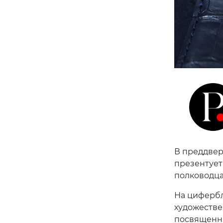
В преддвер
презентует
полководца
На цифербл
художестве
посвященны