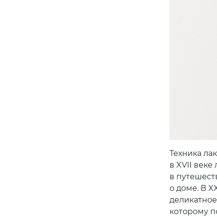
Техника ла
в XVII век
в путешест
о доме. В X
деликатное
которому п