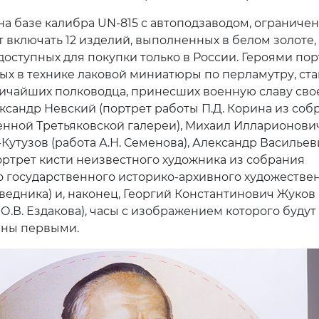
на базе калибра UN-815 с автоподзаводом, ограниче
 включать 12 изделий, выполненных в белом золоте, 
доступных для покупки только в России. Героями пор
х в технике лаковой миниатюры по перламутру, ста
ичайших полководца, принесших военную славу сво
ександр Невский (портрет работы П.Д. Корина из соб
енной Третьяковской галереи), Михаил Илларионови
Кутузов (работа А.Н. Семенова), Александр Васильев
ортрет кисти неизвестного художника из собрания
 государственного историко-архивного художестве
ведника) и, наконец, Георгий Константинович Жуков 
О.В. Ездакова), часы с изображением которого будут
аны первыми.