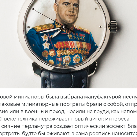
ковой миниатюры была выбрана мануфактурой неслу
е лаковые миниатюрные портреты брали с собой, отп
вие или в военный поход, носили на груди, как напо
XI веке техника переживает новый виток интереса:
 сияние перламутра создает оптический эффект, бл
ортреты будто бы оживают, а сама роспись наноситс