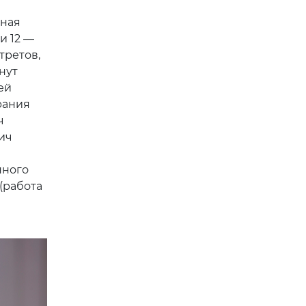
нная
и 12 —
третов,
нут
ей
рания
ч
ич
нного
(работа