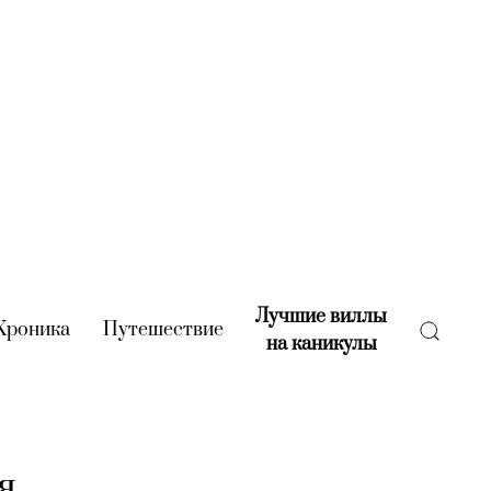
Лучшие виллы
rent)
Хроника
(current)
Путешествие
(current)
на каникулы
(current)
я