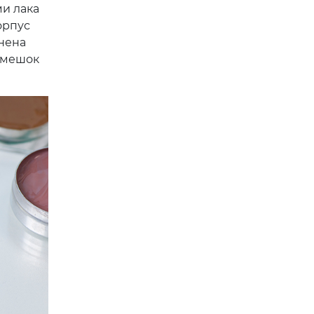
и лака
орпус
нена
емешок