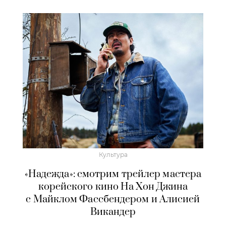
Культура
«Надежда»: смотрим трейлер мастера
корейского кино На Хон Джина
с Майклом Фассбендером и Алисией
Викандер