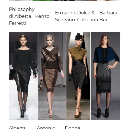
Philosophy
Ermanno
Dolce &
Barbara
di Alberta
Kenzo
Scervino
Gabbana
Bui
Ferretti
Alberta
Antonio
Donna