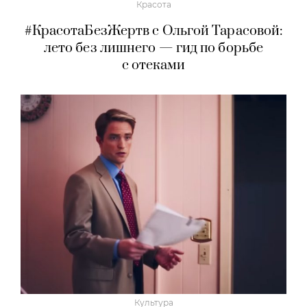
Красота
#КрасотаБезЖертв с Ольгой Тарасовой:
лето без лишнего — гид по борьбе
с отеками