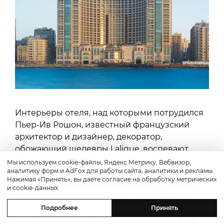
Интерьеры отеля, над которыми потрудился
Пьер-Ив Рошон, известный французский
архитектор и дизайнер, декоратор,
обожающий шедевры Lalique, воспевают
эстетику классического европейского
Мы используем cookie-файлы, Яндекс.Метрику, Вебвизор,
аналитику форм и AdFox для работы сайта, аналитики и рекламы.
дизайна, деликатно приправленную свежим
Нажимая «Принять», вы даете согласие на обработку метрических
средиземноморским колоритом. Отсюда и
и cookie-данных.
обилие белого в убранстве апартаментов,
люксов и вилл на пляже, неповторимая
Подробнее
Принять
атмосфера представительского люкса Four