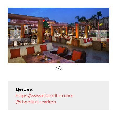
Previous
Next
2 / 3
Детали:
https://www.ritzcarlton.com
@thenileritzcarlton