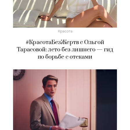
Красота
#КрасотаБезЖертв с Ольгой
Тарасовой: лето без лишнего — гид
по борьбе с отеками