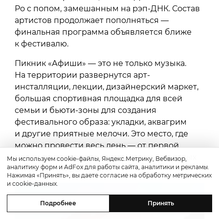
Ро с попом, замешанным на рэп-ДНК. Состав
артистов продолжает пополняться —
финальная программа объявляется ближе
к фестивалю.
Пикник «Афиши» — это не только музыка.
На территории развернутся арт-
инсталляции, лекции, дизайнерский маркет,
большая спортивная площадка для всей
семьи и бьюти-зоны для создания
фестивального образа: укладки, аквагрим
и другие приятные мелочи. Это место, где
можно провести весь день — от первой
песни до вечернего заката, совмещая отдых
Мы используем cookie-файлы, Яндекс.Метрику, Вебвизор,
аналитику форм и AdFox для работы сайта, аналитики и рекламы.
с новыми открытиями.
Нажимая «Принять», вы даете согласие на обработку метрических
и cookie-данных.
Подробнее
Принять