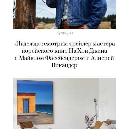
Культура
«Надежда»: смотрим трейлер мастера
корейского кино На Хон Джина
с Майклом Фассбендером и Алисией
Викандер