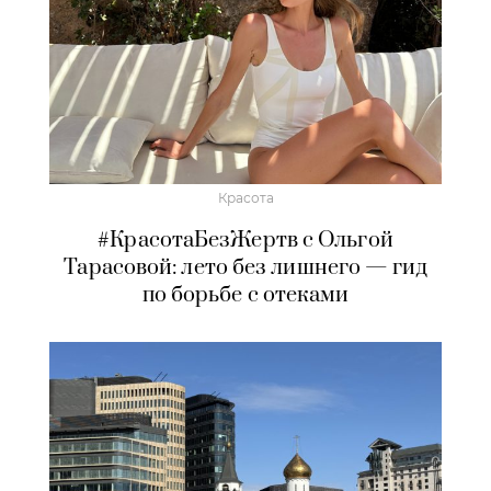
Красота
#КрасотаБезЖертв с Ольгой
Тарасовой: лето без лишнего — гид
по борьбе с отеками