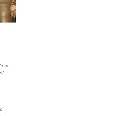
Уолл-
ки
ую
о