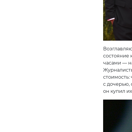
Возглавляю
состояние 
часами — на
Журналисты
стоимость:
с дочерью, 
он купил их