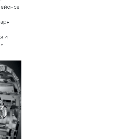
Бейонсе
даря
ьги
и»