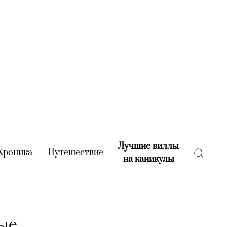
Лучшие виллы
rent)
Хроника
(current)
Путешествие
(current)
на каникулы
(current)
ые