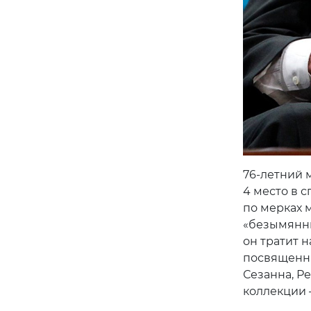
76-летний
4 место в 
по мерках 
«безымянны
он тратит н
посвященны
Сезанна, Ре
коллекции 