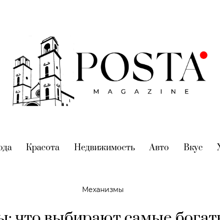
nt)
ода
(current)
Красота
(current)
Недвижимость
(current)
Авто
(current)
Вкус
(cur
Механизмы
ы: что выбирают самые богат