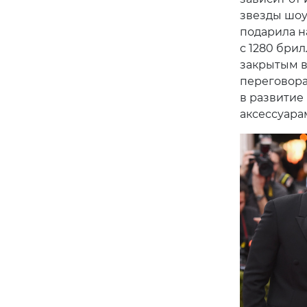
звезды шоу
подарила н
с 1280 бри
закрытым в
переговора
в развитие
аксессуара