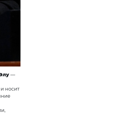
Элу
—
 и носит
яние
и,