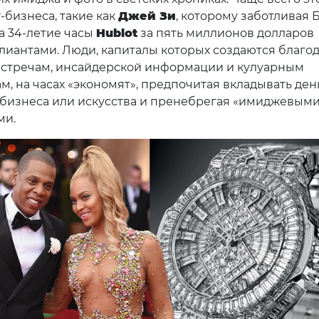
-бизнеса, такие как
Джей Зи
, которому заботливая 
а 34-летие часы
Hublot
за пять миллионов долларов
ллиантами. Люди, капиталы которых создаются благо
стречам, инсайдерской информации и кулуарным
м, на часах «экономят», предпочитая вкладывать ден
 бизнеса или искусства и пренебрегая «имиджевым
ми.