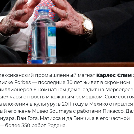
 мексиканский промышленный магнат
Карлос Слим 
списке Forbes — последние 30 лет живет в скромном
миллионеров 6-комнатном доме, ездит на Мерседесе
е» часы с простым кожаным ремешком. Свое состо
а вложения в культуру: в 2011 году в Мехико открылся
й его жене Museo Soumaya с работами Пикассо, Дал
нуара, Ван Гога, Матисса и да Винчи, а в его частной
— более 350 работ Родена.