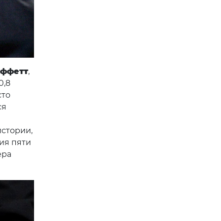
аффетт
,
0,8
сто
ся
истории,
ия пяти
ера