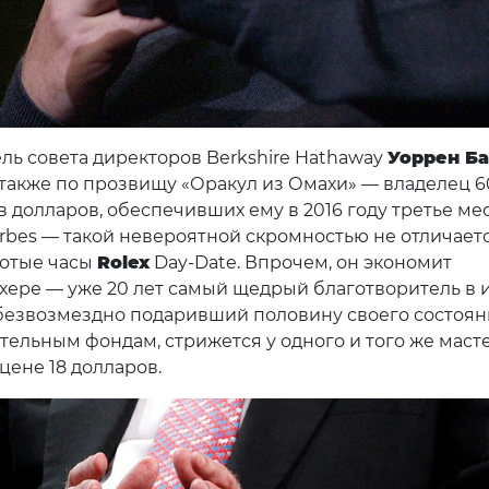
ль совета директоров Berkshire Hathaway
Уоррен Б
также по прозвищу «Оракул из Омахи» — владелец 6
 долларов, обеспечивших ему в 2016 году третье ме
orbes — такой невероятной скромностью не отличает
лотые часы
Rolex
Day-Date. Впрочем, он экономит
хере — уже 20 лет самый щедрый благотворитель в 
у безвозмездно подаривший половину своего состоян
тельным фондам, стрижется у одного и того же маст
цене 18 долларов.