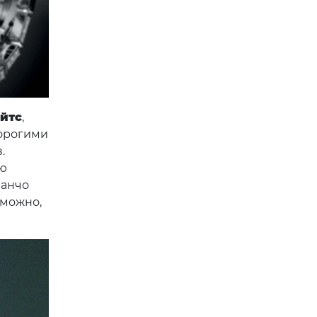
ейтс
,
дорогими
.
ую
ранчо
зможно,