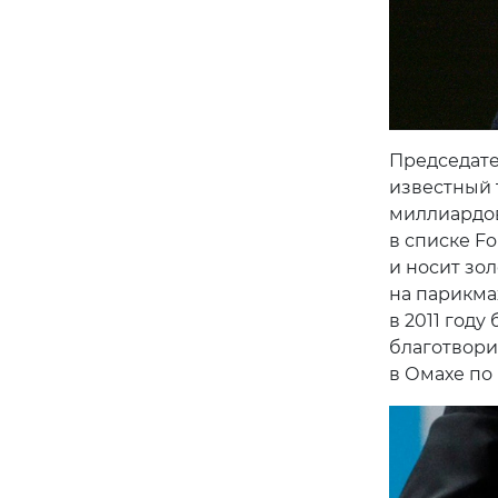
Председате
известный 
миллиардов
в списке F
и носит зо
на парикма
в 2011 год
благотвори
в Омахе по 