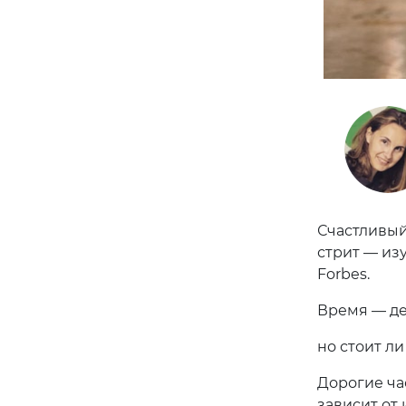
Счастливый
стрит — из
Forbes.
Время — де
но стоит ли
Дорогие ча
зависит от 