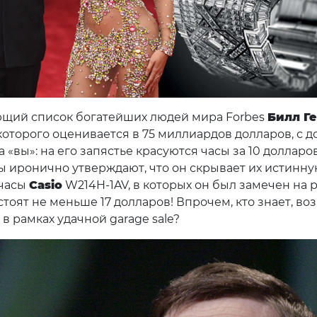
щий список богатейших людей мира Forbes
Билл Г
которого оценивается в 75 миллиардов долларов, с 
 «вы»: на его запястье красуются часы за 10 долларов
 иронично утверждают, что он скрывает их истинн
 часы
Casio
W214H-1AV, в которых он был замечен на 
стоят не меньше 17 долларов! Впрочем, кто знает, во
 в рамках удачной garage sale?