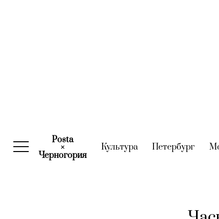
Posta
Культура
(current)
Петербург
(curre
М
×
Черногория
(current)
Час