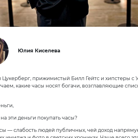
Юлия Киселева
 Цукерберг, прижимистый Билл Гейтс и хипстеры с 
учаем, какие часы носят богачи, возглавляющие спис
ньги,
 на эти деньги покупать часы?
сы — слабость людей публичных, чей доход напрям
их имиджа и фото в светских хрониках. Чаще всего эт