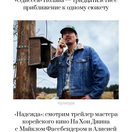
«Одиссея» Нолана — тридцатилетнее
приближение к одному сюжету
Культура
«Надежда»: смотрим трейлер мастера
корейского кино На Хон Джина
с Майклом Фассбендером и Алисией