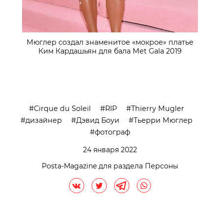
Мюглер создал знаменитое «мокрое» платье
Ким Кардашьян для бала Met Gala 2019
Cirque du Soleil
RIP
Thierry Mugler
дизайнер
Дэвид Боуи
Тьерри Мюглер
фотограф
24 января 2022
Posta-Magazine для раздела Персоны