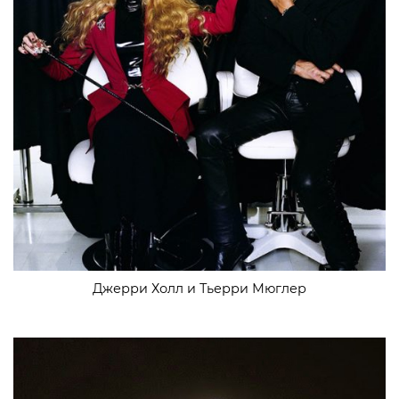
Джерри Холл и Тьерри Мюглер