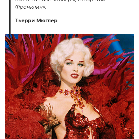
Франклин».
Тьерри Мюглер