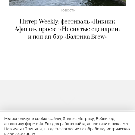
Новости
Питер Weekly: фестиваль «Пикник
Афиши», проект «Неснятые сценарии»
и поп-ап-бар «Балтика Brew»
Мы используем cookie-файлы, Яндекс.Метрику, Вебвизор,
аналитику форм и AdFox для работы сайта, аналитики и рекламы.
Путешествие
Нажимая «Принять», вы даете согласие на обработку метрических
и cookie-данных.