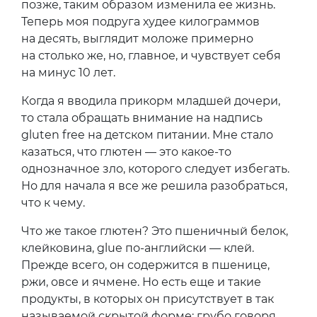
позже, таким образом изменила ее жизнь.
Теперь моя подруга худее килограммов
на десять, выглядит моложе примерно
на столько же, но, главное, и чувствует себя
на минус 10 лет.
Когда я вводила прикорм младшей дочери,
то стала обращать внимание на надпись
gluten free на детском питании. Мне стало
казаться, что глютен — это какое-то
однозначное зло, которого следует избегать.
Но для начала я все же решила разобраться,
что к чему.
Что же такое глютен? Это пшеничный белок,
клейковина, glue по-английски — клей.
Прежде всего, он содержится в пшенице,
ржи, овсе и ячмене. Но есть еще и такие
продукты, в которых он присутствует в так
называемой скрытой форме: грубо говоря,