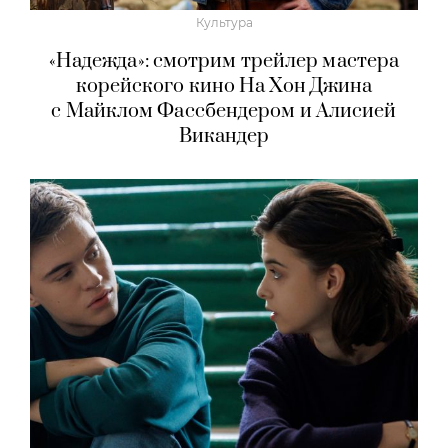
Культура
«Надежда»: смотрим трейлер мастера
корейского кино На Хон Джина
с Майклом Фассбендером и Алисией
Викандер