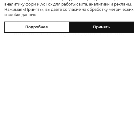
аналитику форм и AdFox для работы сайта, аналитики и рекламы.
Путешествие
Нажимая «Принять», вы даете согласие на обработку метрических
и cookie-данных.
Каникулы в Maxx Royal Bodrum:
Подробнее
Принять
новый стейк-хаус от Дани Гарсии,
лучшие виды на море и
легендарные вечеринки в Scorpios
07 августа 2026