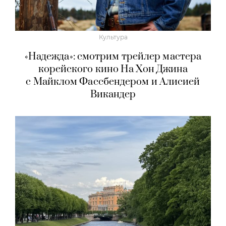
Культура
«Надежда»: смотрим трейлер мастера
корейского кино На Хон Джина
с Майклом Фассбендером и Алисией
Викандер