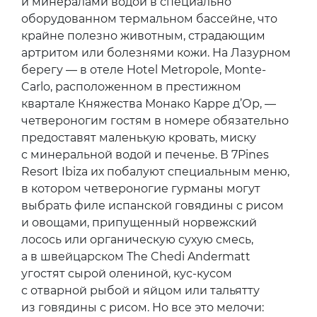
и минералами водой в специально
оборудованном термальном бассейне, что
крайне полезно животным, страдающим
артритом или болезнями кожи. На Лазурном
берегу — в отеле Hotel Metropole, Monte-
Carlo, расположенном в престижном
квартале Княжества Монако Карре д’Ор, —
четвероногим гостям в номере обязательно
предоставят маленькую кровать, миску
с минеральной водой и печенье. В 7Pines
Resort Ibiza их побалуют специальным меню,
в котором четвероногие гурманы могут
выбрать филе испанской говядины с рисом
и овощами, припущенный норвежский
лосось или органическую сухую смесь,
а в швейцарском The Chedi Andermatt
угостят сырой олениной, кус-кусом
с отварной рыбой и яйцом или тальятту
из говядины с рисом. Но все это мелочи: