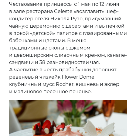
Чествование принцессы с 1 мая по 12 июня
в зале ресторана Celeste «возглавит» шеф-
кондитер отеля Николя Рузо, придумавший
чайную церемонию с десертами и выпечкой
в яркой «детской» палитре с глазированными
бабочками и цветами. В меню —
традиционные сконы с джемом
и девонширским сливочным кремом, канапе-
сэндвичи и 38 разновидностей чая.
А чаепитие в честь прабабушки дополнят
ревеневый чизкейк Flower Dome,
клубничный мусс Rocher, вишневый эклер
и малиновое песочное печенье.