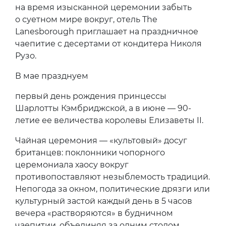
на время изысканной церемонии забыть
о суетном мире вокруг, отель The
Lanesborough приглашает на праздничное
чаепитие с десертами от кондитера Николя
Рузо.
В мае празднуем
первый день рождения принцессы
Шарлотты Кэмбриджской, а в июне — 90-
летие ее величества королевы Елизаветы II.
Чайная церемония — «культовый» досуг
британцев: поклонники чопорного
церемониала хаосу вокруг
противопоставляют незыблемость традиций.
Непогода за окном, политические дрязги или
культурный застой каждый день в 5 часов
вечера «растворяются» в будничном
чаепитии, объединяя за одним столом