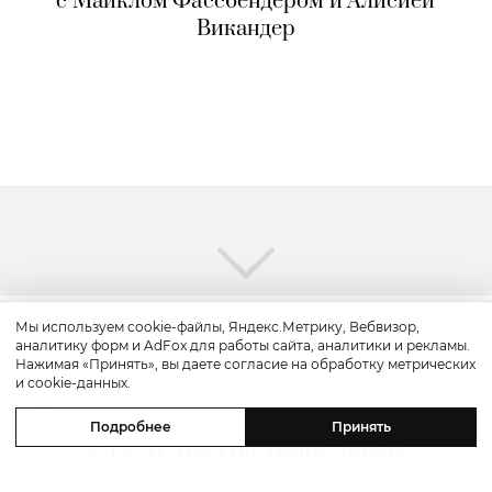
с Майклом Фассбендером и Алисией
Викандер
Мы используем cookie-файлы, Яндекс.Метрику, Вебвизор,
аналитику форм и AdFox для работы сайта, аналитики и рекламы.
Красота
Нажимая «Принять», вы даете согласие на обработку метрических
и cookie-данных.
Бьюти-уикенд: летнее предложение
Подробнее
Принять
«SLOWMO Цветной», новая
премиальная парикмахерская BLK