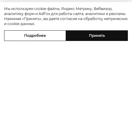
Мы используем cookie-файлы, Яндекс.Метрику, Вебвизор,
аналитику форм и AdFox для работы сайта, аналитики и рекламы.
Путешествие
Нажимая «Принять», вы даете согласие на обработку метрических
и cookie-данных.
Каникулы в Maxx Royal Bodrum:
Подробнее
Принять
новый стейк-хаус от Дани Гарсии,
лучшие виды на море и
легендарные вечеринки в Scorpios
07 августа 2026