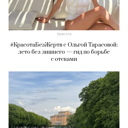
Красота
#КрасотаБезЖертв с Ольгой Тарасовой:
лето без лишнего — гид по борьбе
с отеками