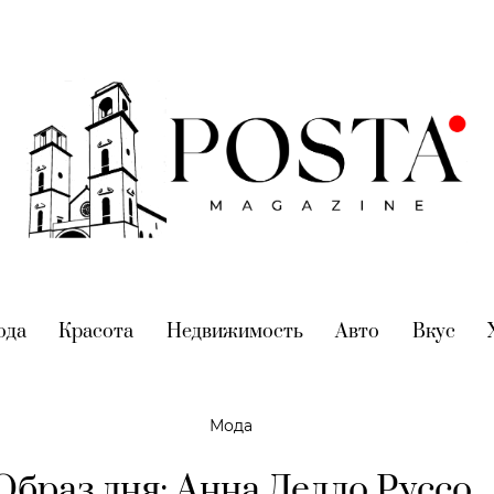
nt)
ода
(current)
Красота
(current)
Недвижимость
(current)
Авто
(current)
Вкус
(cur
Мода
Образ дня: Анна Делло Руссо