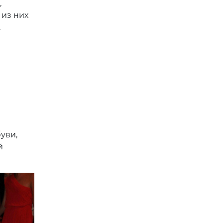
,
 из них
.
уви,
й