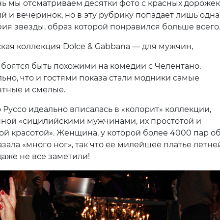
ь мы отсматриваем десятки фото с красных дорожек
й и вечеринок, но в эту рубрику попадает лишь одна
ия звезды, образ которой понравился больше всего
кая коллекция Dolce & Gabbana — для мужчин,
 боятся быть похожими на комедии с Челентано.
ьно, что и гостями показа стали модники самые
нтные и смелые.
 Руссо идеально вписалась в «колорит» коллекции,
ной «сицилийскими мужчинами, их простотой и
ой красотой». Женщина, у которой более 4000 пар об
зала «много ног», так что ее милейшее платье летне
даже не все заметили!