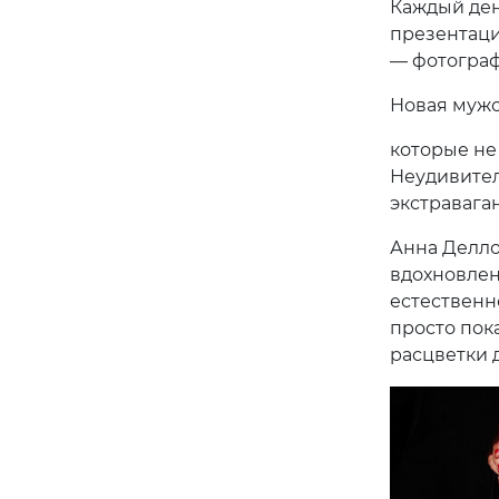
Каждый ден
презентаци
— фотограф
Новая мужс
которые не
Неудивител
экстравага
Анна Делло
вдохновлен
естественн
просто пока
расцветки 