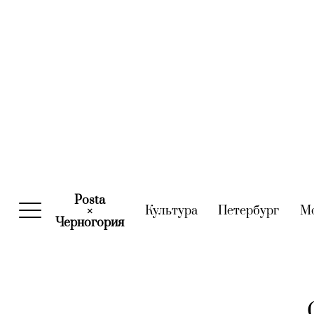
Posta
Культура
(current)
Петербург
(curre
М
×
Черногория
(current)