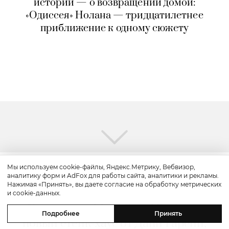
истории — о возвращении домой:
«Одиссея» Нолана — тридцатилетнее
приближение к одному сюжету
Мы используем cookie-файлы, Яндекс.Метрику, Вебвизор,
аналитику форм и AdFox для работы сайта, аналитики и рекламы.
Путешествие
Нажимая «Принять», вы даете согласие на обработку метрических
и cookie-данных.
Каникулы в Maxx Royal Bodrum:
Подробнее
Принять
новый стейк-хаус от Дани Гарсии,