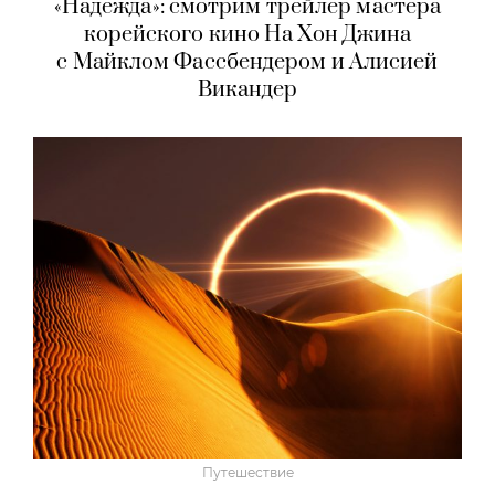
«Надежда»: смотрим трейлер мастера
корейского кино На Хон Джина
с Майклом Фассбендером и Алисией
Викандер
Путешествие