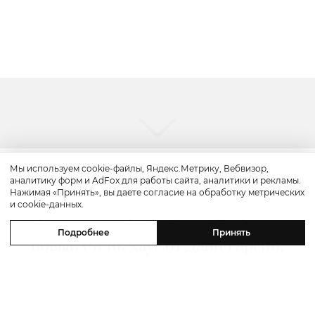
Мы используем cookie-файлы, Яндекс.Метрику, Вебвизор,
аналитику форм и AdFox для работы сайта, аналитики и рекламы.
Путешествие
Нажимая «Принять», вы даете согласие на обработку метрических
и cookie-данных.
Каникулы в Maxx Royal Bodrum:
Подробнее
Принять
новый стейк-хаус от Дани Гарсии,
лучшие виды на море и
легендарные вечеринки в Scorpios