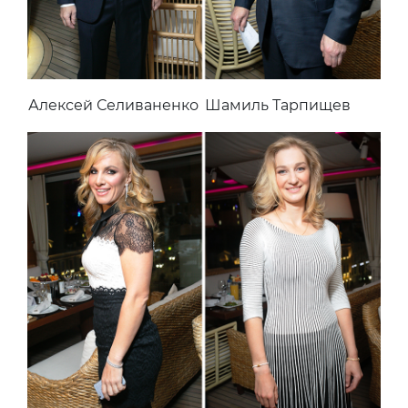
Алексей Селиваненко
Шамиль Тарпищев