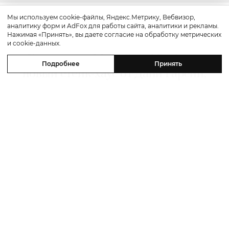
Мы используем cookie-файлы, Яндекс.Метрику, Вебвизор,
аналитику форм и AdFox для работы сайта, аналитики и рекламы.
Путешествие
Нажимая «Принять», вы даете согласие на обработку метрических
и cookie-данных.
Каникулы в Maxx Royal Bodrum:
Подробнее
Принять
новый стейк-хаус от Дани Гарсии,
лучшие виды на море и
легендарные вечеринки в Scorpios
07 августа 2026