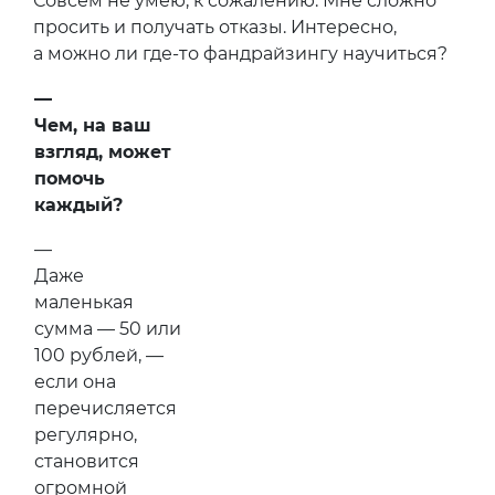
Совсем не умею, к сожалению. Мне сложно
просить и получать отказы. Интересно,
а можно ли где-то фандрайзингу научиться?
—
Чем, на ваш
взгляд, может
помочь
каждый?
—
Даже
маленькая
сумма — 50 или
100 рублей, —
если она
перечисляется
регулярно,
становится
огромной