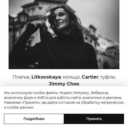
Платье,
Litkovskaya
; кольцо,
Cartier
; туфли,
Jimmy Choo
Мы используем cookie-файлы, Яндекс.Метрику, Вебвизор,
—
аналитику форм и AdFox для работы сайта, аналитики и рекламы.
Как вы реагируете на популярные
Нажимая «Принять», вы даете согласие на обработку метрических
и cookie-данных.
общественные дискуссии, например,
«Москва Собянина — да или нет?»?
Подробнее
Принять
—