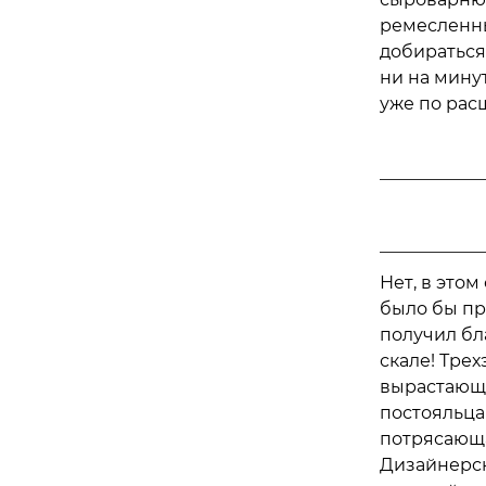
ремесленны
добираться
ни на мину
уже по рас
Нет, в это
было бы пр
получил бл
скале! Тре
вырастающе
постояльца
потрясающа
Дизайнерск