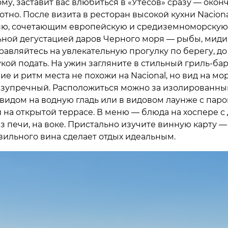
му, заставит вас влюбиться в «Утесов» сразу — окон
тно. После визита в ресторан высокой кухни Naciona
ю, сочетающим европейскую и средиземноморскую 
ьной дегустацией даров Черного моря — рыбы, миди
равляйтесь на увлекательную прогулку по берегу, до
кой подать. На ужин загляните в стильный гриль-бар
е и ритм места не похожи на Nacional, но вид на мо
езупречный. Расположиться можно за изолированн
 видом на водную гладь или в видовом лаунже с пар
 на открытой террасе. В меню — блюда на хоспере с
з печи, на воке. Пристально изучите винную карту —
вильного вина сделает отдых идеальным.