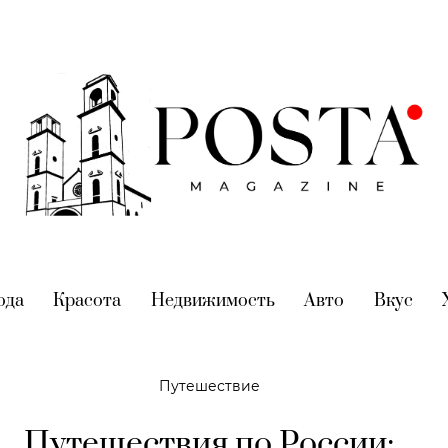
nt)
ода
(current)
Красота
(current)
Недвижимость
(current)
Авто
(current)
Вкус
(cur
Путешествие
Путешествия по России: