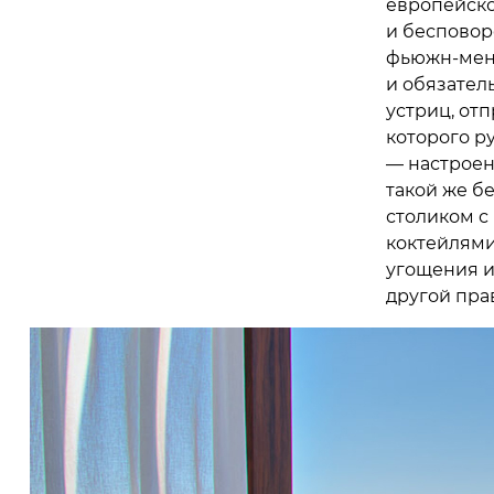
европейско
и бесповоро
фьюжн-мен
и обязател
устриц, отп
которого ру
— настроени
такой же б
столиком с
коктейлями
угощения и
другой пра