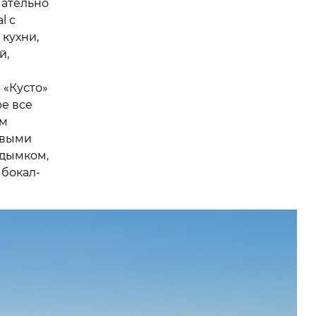
чательно
l с
кухни,
й,
 «Кусто»
ре все
ым
овыми
 дымком,
 бокал-