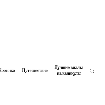
Лучшие виллы
rent)
Хроника
(current)
Путешествие
(current)
на каникулы
(current)