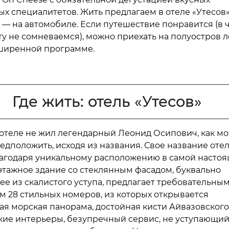
х специалитетов. Жить предлагаем в отеле «Утесов»
 — на автомобиле. Если путешествие понравится (в 
ту не сомневаемся), можно приехать на полуостров 
ширенной программе.
Где жить: отель «Утесов»
м отеле не жил легендарный Леонид Осипович, как м
едположить, исходя из названия. Свое название оте
агодаря уникальному расположению в самой насто
хэтажное здание со стеклянным фасадом, буквально
е из скалистого уступа, предлагает требовательны
м 28 стильных номеров, из которых открывается
я морская панорама, достойная кисти Айвазовского
ие интерьеры, безупречный сервис, не уступающи