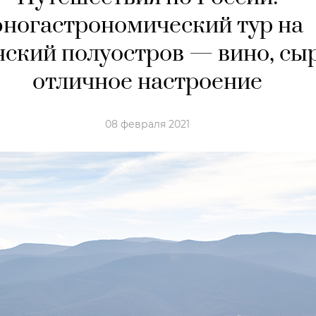
эногастрономический тур на
ский полуостров — вино, сы
отличное настроение
08 февраля 2021