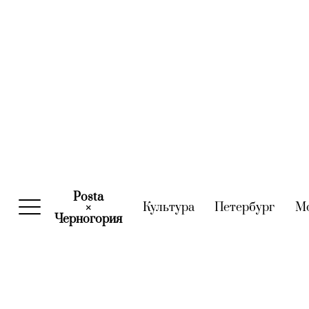
Posta
Культура
(current)
Петербург
(curre
М
×
Черногория
(current)