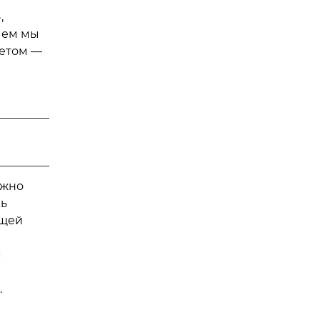
,
чем мы
летом —
ожно
ль
ящей
м
.
й