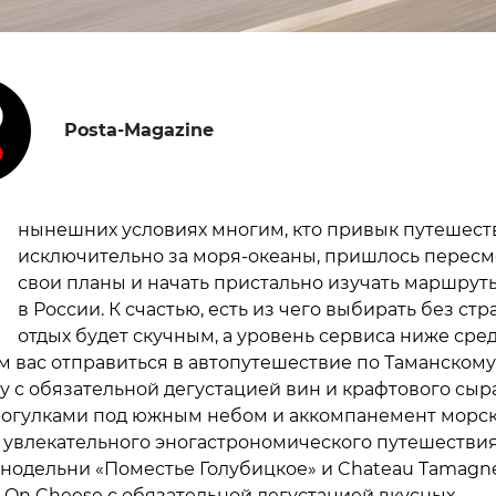
Posta-Magazine
В
нынешних условиях многим, кто привык путешест
исключительно за моря-океаны, пришлось пересм
свои планы и начать пристально изучать маршрут
в России. К счастью, есть из чего выбирать без стра
отдых будет скучным, а уровень сервиса ниже сред
 вас отправиться в автопутешествие по Таманскому
у с обязательной дегустацией вин и крафтового сыра
огулками под южным небом и аккомпанемент морск
увлекательного эногастрономического путешествия 
инодельни «Поместье Голубицкое» и Chateau Tamagne
On Cheese с обязательной дегустацией вкусных