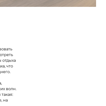
вовать
отреть
ы отдыха
ха, что
него.
,
их волн.
такая:
, на