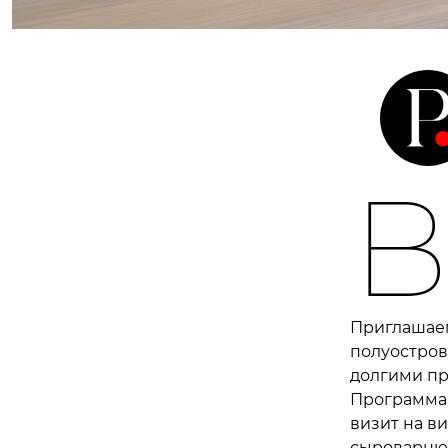
Приглашаем
полуостров
долгими пр
Программа 
визит на в
сыроварню 