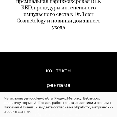
премиальная парикмахерская BLK
RED, процедуры интенсивного
импульсного света в Dr. Teter
Cosmetology и новинки домашнего
ухода
контакты
реклама
Мы используем cookie-файлы, Яндекс.Метрику, Вебвизор,
©2011-2026 Posta-Magazine
аналитику форм и AdFox для работы сайта, аналитики и рекламы.
Сайт может содержать контент, не предназначенный
Нажимая «Принять», вы даете согласие на обработку метрических
для лиц младше 16 лет.
и cookie-данных.
Политика обработки персональных данных