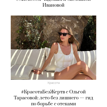
Ивановой
Красота
#КрасотаБезЖертв с Ольгой
Тарасовой: лето без лишнего — гид
по борьбе с отеками