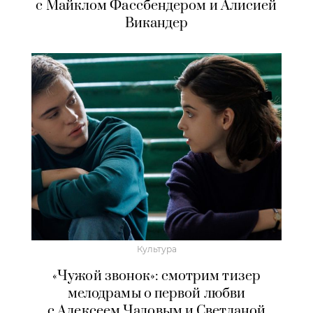
с Майклом Фассбендером и Алисией
Викандер
Культура
«Чужой звонок»: смотрим тизер
мелодрамы о первой любви
с Алексеем Чадовым и Светланой