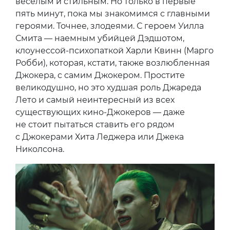
веселым и стильным. Но только в первые
пять минут, пока мы знакомимся с главными
героями. Точнее, злодеями. С героем Уилла
Смита — наемным убийцей Дэдшотом,
клоунессой-психопаткой Харли Квинн (Марго
Робби), которая, кстати, также возлюбленная
Джокера, с самим Джокером. Простите
великодушно, но это худшая роль Джареда
Лето и самый неинтересный из всех
существующих кино-Джокеров — даже
не стоит пытаться ставить его рядом
с Джокерами Хита Леджера или Джека
Николсона.