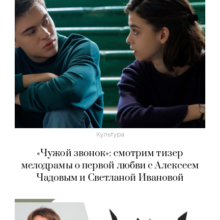
Культура
«Чужой звонок»: смотрим тизер
мелодрамы о первой любви с Алексеем
Чадовым и Светланой Ивановой