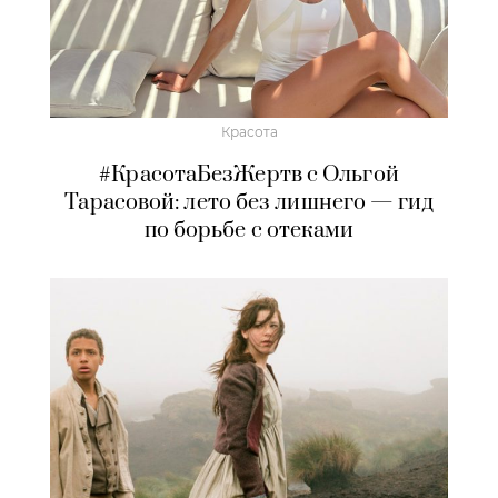
Красота
#КрасотаБезЖертв с Ольгой
Тарасовой: лето без лишнего — гид
по борьбе с отеками