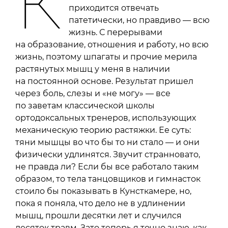
К
приходится отвечать
патетически, но правдиво — всю
жизнь. С перерывами
на образование, отношения и работу, но всю
жизнь, поэтому шпагаты и прочие мерила
растянутых мышц у меня в наличии
на постоянной основе. Результат пришел
через боль, слезы и «не могу» — все
по заветам классической школы
ортодоксальных тренеров, использующих
механическую теорию растяжки. Ее суть:
тяни мышцы во что бы то ни стало — и они
физически удлинятся. Звучит странновато,
не правда ли? Если бы все работало таким
образом, то тела танцовщиков и гимнасток
стоило бы показывать в Кунсткамере, но,
пока я поняла, что дело не в удлинении
мышц, прошли десятки лет и случился
десяток травм. Зато теперь я точно знаю, как