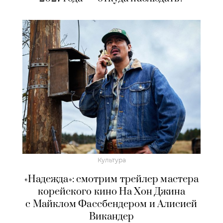
Культура
«Надежда»: смотрим трейлер мастера
корейского кино На Хон Джина
с Майклом Фассбендером и Алисией
Викандер