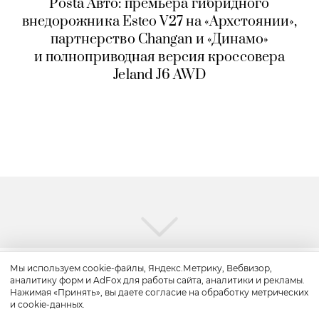
Posta Авто: премьера гибридного
внедорожника Esteo V27 на «Архстоянии»,
партнерство Changan и «Динамо»
и полноприводная версия кроссовера
Jeland J6 AWD
Мы используем cookie-файлы, Яндекс.Метрику, Вебвизор,
аналитику форм и AdFox для работы сайта, аналитики и рекламы.
Красота
Нажимая «Принять», вы даете согласие на обработку метрических
и cookie-данных.