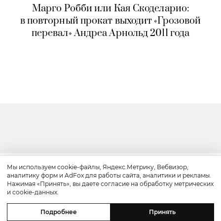
Марго Робби или Кая Скоделарио:
в повторный прокат выходит «Грозовой
перевал» Андреа Арнольд 2011 года
Мы используем cookie-файлы, Яндекс.Метрику, Вебвизор,
аналитику форм и AdFox для работы сайта, аналитики и рекламы.
Путешествие
Нажимая «Принять», вы даете согласие на обработку метрических
и cookie-данных.
Каникулы в Maxx Royal Bodrum:
Подробнее
Принять