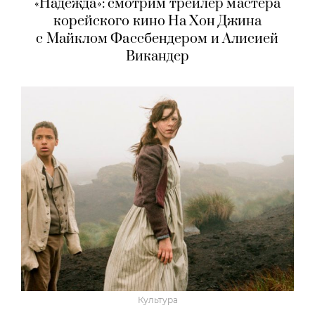
«Надежда»: смотрим трейлер мастера
корейского кино На Хон Джина
с Майклом Фассбендером и Алисией
Викандер
Культура