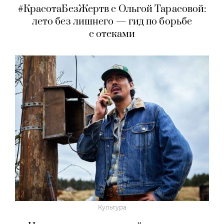
#КрасотаБезЖертв с Ольгой Тарасовой:
лето без лишнего — гид по борьбе
с отеками
Культура