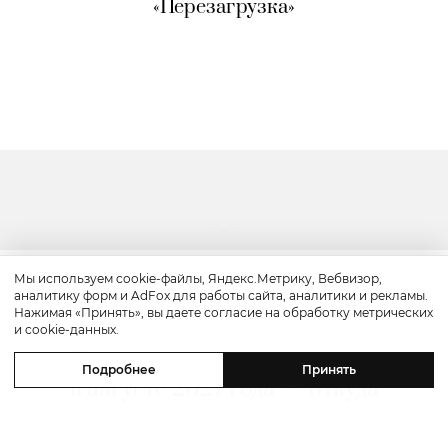
«Перезагрузка»
Мы используем cookie-файлы, Яндекс.Метрику, Вебвизор,
аналитику форм и AdFox для работы сайта, аналитики и рекламы.
Путешествие
Нажимая «Принять», вы даете согласие на обработку метрических
и cookie-данных.
Полное солнечное затмение
Подробнее
Принять
в августе 2027 года — откуда
наблюдать?