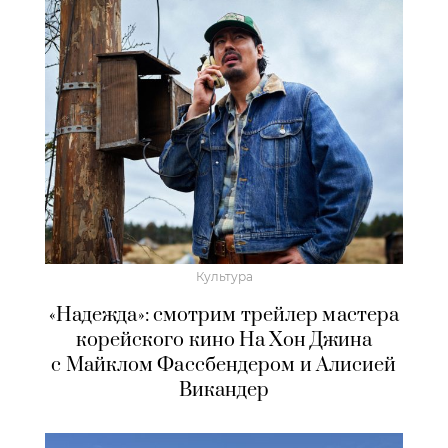
Культура
«Надежда»: смотрим трейлер мастера
корейского кино На Хон Джина
с Майклом Фассбендером и Алисией
Викандер