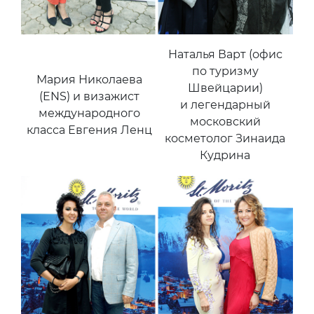
Наталья Варт (офис
по туризму
Мария Николаева
Швейцарии)
(ENS) и визажист
и легендарный
международного
московский
класса Евгения Ленц
косметолог Зинаида
Кудрина