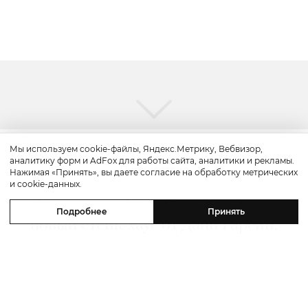
Мы используем cookie-файлы, Яндекс.Метрику, Вебвизор,
аналитику форм и AdFox для работы сайта, аналитики и рекламы.
Путешествие
Нажимая «Принять», вы даете согласие на обработку метрических
и cookie-данных.
Каникулы в Maxx Royal Bodrum:
Подробнее
Принять
новый стейк-хаус от Дани Гарсии,
лучшие виды на море и
легендарные вечеринки в Scorpios
07 августа 2026