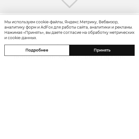
Мы используем cookie-файлы, Яндекс.Метрику, Вебвизор,
аналитику форм и AdFox для работы сайта, аналитики и рекламы.
Путешествие
Нажимая «Принять», вы даете согласие на обработку метрических
и cookie-данных.
Каникулы в Maxx Royal Bodrum:
Подробнее
Принять
новый стейк-хаус от Дани Гарсии,
лучшие виды на море и
легендарные вечеринки в Scorpios
07 августа 2026