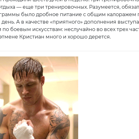
отдыха — еще три тренировочных. Разумеется, обяза
граммы было дробное питание с общим калоражем 
в день. А в качестве «приятного» дополнения выступ
 по боевым искусствам: неслучайно во всех трех час
этмене Кристиан много и хорошо дерется.