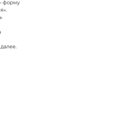
— форму
я».
ь
а
 далее.