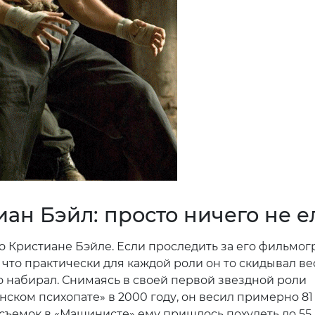
ан Бэйл: просто ничего не е
о Кристиане Бэйле. Если проследить за его фильмог
что практически для каждой роли он то скидывал вес
го набирал. Снимаясь в своей первой звездной роли
ском психопате» в 2000 году, он весил примерно 81 
 съемок в «Машинисте» ему пришлось похудеть до 55 