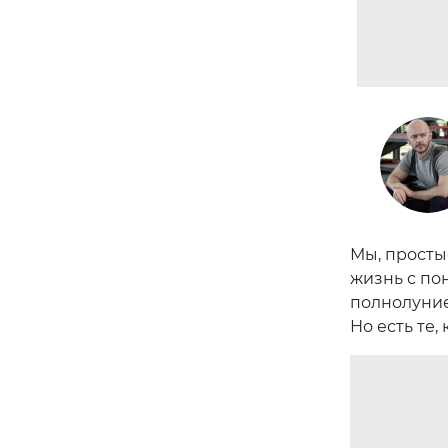
Мы, просты
жизнь с пон
полнолуние
Но есть те,