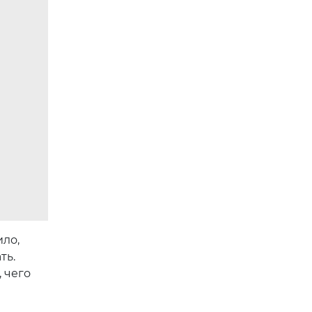
ило,
ть.
 чего