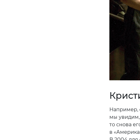
Кристи
Например, 
мы увидим, 
то снова е
в «Американ
В 2004 для