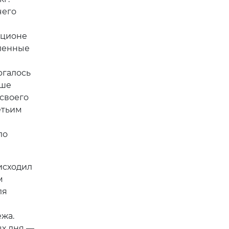
чего
ационе
иленные
ргалось
ьше
 своего
етьим
ло
исходил
м
ля
ежа.
ых дня —