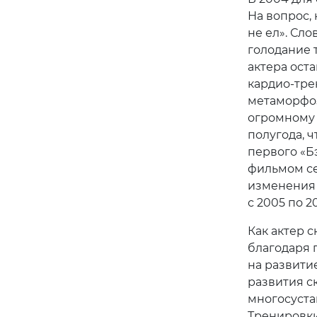
На вопрос, 
не ел». Сло
голодание 
актера ост
кардио-тре
метаморфоз
огромному 
полугода, 
первого «Б
фильмом се
изменения в
с 2005 по 20
Как актер 
благодаря
на развити
развития с
многосуста
Тренировки