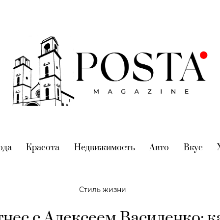
nt)
ода
(current)
Красота
(current)
Недвижимость
(current)
Авто
(current)
Вкус
(cur
Стиль жизни
нес с Алексеем Василенко: к