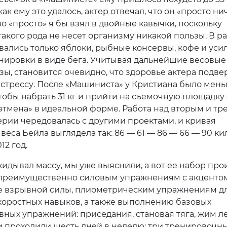
как ему это удалось, актер отвечал, что он «просто ни
во «просто» я бы взял в двойные кавычки, поскольку
такого рода не несет организму никакой пользы. В р
авались только яблоки, рыбные консервы, кофе и ус
нировки в виде бега. Учитывая дальнейшие весовые
ы, становится очевидно, что здоровье актера подве
стрессу. После «Машиниста» у Кристиана было мен
чтобы набрать 31 кг и прийти на съемочную площадку
этмена» в идеальной форме. Работа над вторым и тр
рии чередовалась с другими проектами, и кривая
еса Бейла выглядела так: 86 — 61 — 86 — 66 — 90 ки
12 год.
скидывал массу, мы уже выяснили, а вот ее набор про
 преимущественно силовым упражнениям с акценто
е взрывной силы, плиометрическим упражнениям д
коростных навыков, а также выполнению базовых
вных упражнений: приседания, становая тяга, жим л
 проходили шесть дней в неделю: три тренировочн