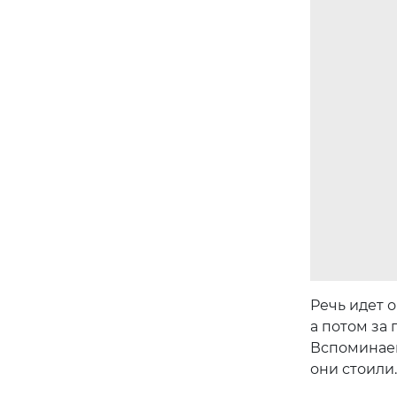
Речь идет о
а потом за 
Вспоминаем
они стоили.