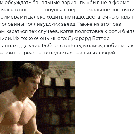
м обсуждать банальные варианты «был не в форме 
нялся в кино — вернулся в первоначальное состояни
примерами далеко ходить не надо: достаточно открыт
половины голливудских звезд. Также на этот раз
м касаться тех случаев, когда подготовка к роли был
цией. Их тоже очень много: Джерард Батлер
танцах», Джулия Робертс в «Ешь, молись, люби» и так
ворить о реальных подвигах реальных людей.