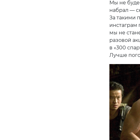
Мы не буде
набрал — с
За такими 
инстаграм 
мы не стане
разовой ак
в «300 спар
Лучше пого