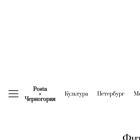
Posta
Культура
(current)
Петербург
(curre
М
×
Черногория
(current)
Фит