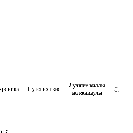
Лучшие виллы
rent)
Хроника
(current)
Путешествие
(current)
на каникулы
(current)
ак