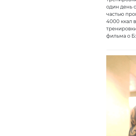
один день 
частью про
4000 ккал 
тренировки
фильма о Б