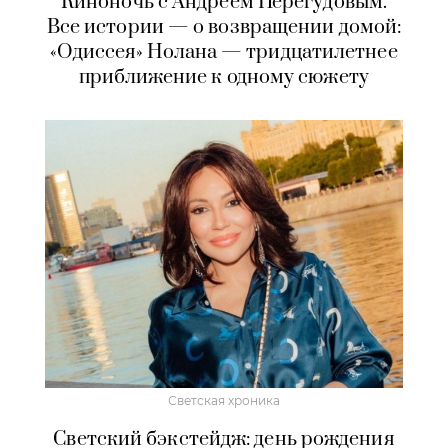
Киноночь с Андреем Перегудовым.
Все истории — о возвращении домой:
«Одиссея» Нолана — тридцатилетнее
приближение к одному сюжету
Светская хроника
Светский бэкстейдж: день рождения