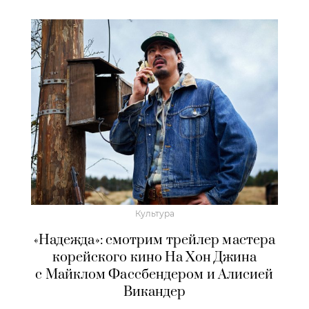
Культура
«Надежда»: смотрим трейлер мастера
корейского кино На Хон Джина
с Майклом Фассбендером и Алисией
Викандер