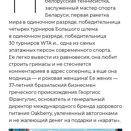
белорусская теннисистка,
заслуженный мастер спорта
Беларуси, первая ракетка
мира в одиночном разряде, победительница
четырех турниров Большого шлема
в одиночном разряде, победительница
30 турниров WTA и… одна из самых
эпатажных персон современного спорта.
Ее легко вывести из равновесия, она любит
строить гримасы и не стесняется
комментариев в адрес соперниц, а еще она
модница — и роковая женщина! Ее жених —
37-летний бразильский бизнесмен
греческого происхождения Георгиос
Франгулис, основатель и генеральный
директор международного бренда здорового
питания Oakberry, увлеченный автогонками
и не жалеющий денег на подарки и «караты».