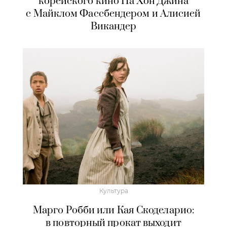
корейского кино На Хон Джина
с Майклом Фассбендером и Алисией
Викандер
Культура
Марго Робби или Кая Скоделарио:
в повторный прокат выходит