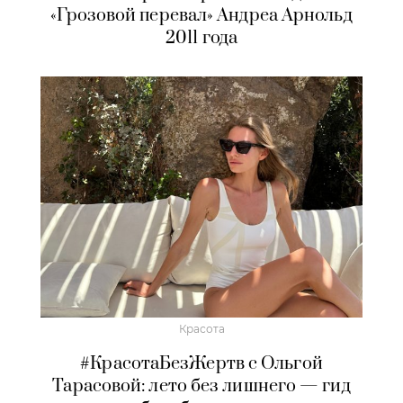
«Грозовой перевал» Андреа Арнольд
2011 года
Красота
#КрасотаБезЖертв с Ольгой
Тарасовой: лето без лишнего — гид