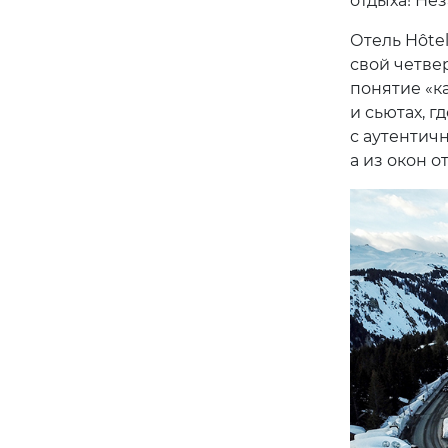
отдыха! Не
Отель Hôtel
свой четве
понятие «к
и сьютах, 
с аутентич
а из окон 