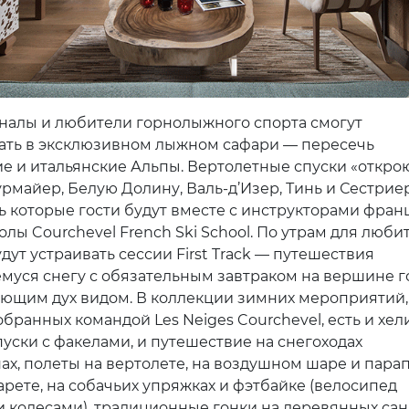
алы и любители горнолыжного спорта смогут
ать в эксклюзивном лыжном сафари — пересечь
е и итальянские Альпы. Вертолетные спуски «откро
урмайер, Белую Долину, Валь-д’Изер, Тинь и Сестриер
ь которые гости будут вместе с инструкторами фран
лы Courchevel French Ski School. По утрам для люби
дут устраивать сессии First Track — путешествия
муся снегу с обязательным завтраком на вершине 
ающим дух видом. В коллекции зимних мероприятий,
бранных командой Les Neiges Courchevel, есть и хел
пуски с факелами, и путешествие на снегоходах
ах, полеты на вертолете, на воздушном шаре и парап
арете, на собачьих упряжках и фэтбайке (велосипед
 колесами), традиционные гонки на деревянных сан