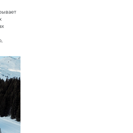
крывает
х
ах
,