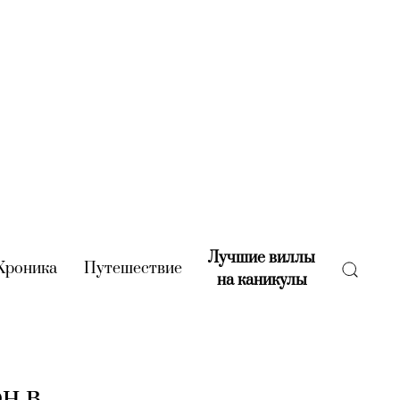
Лучшие виллы
rent)
Хроника
(current)
Путешествие
(current)
на каникулы
(current)
н в