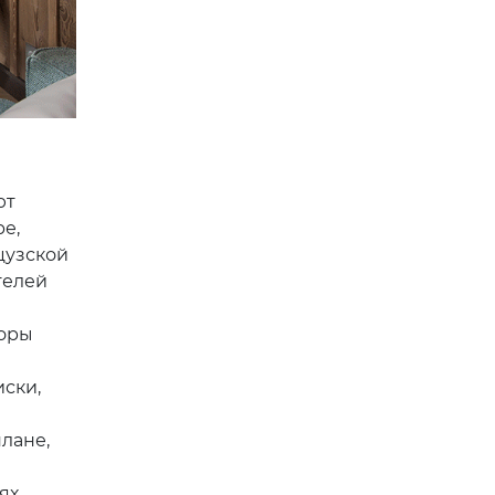
ют
е,
цузской
телей
горы
иски,
лане,
ях…