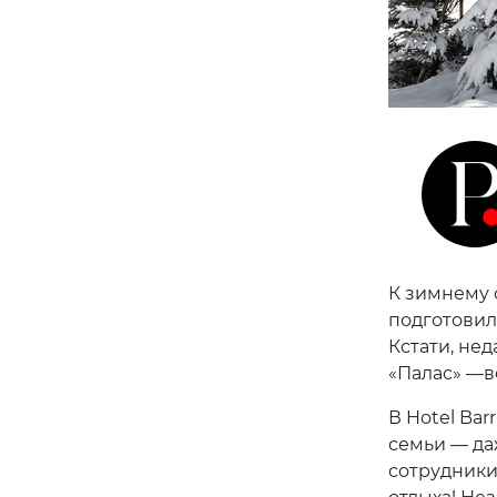
К зимнему с
подготовил
Кстати, не
«Палас» —в
В Hotel Bar
семьи — да
сотрудники