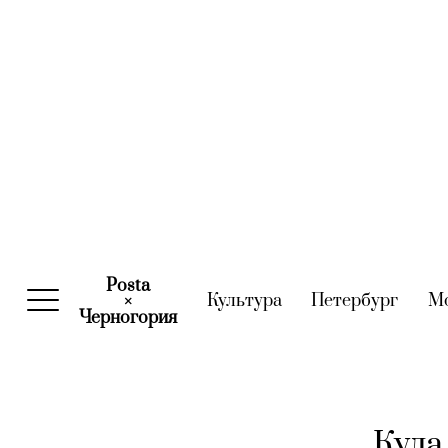
Posta
Культура
(current)
Петербург
(curre
М
×
Черногория
(current)
Куда