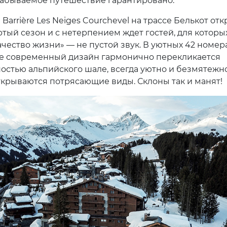
забываемое путешествие гарантировано.
 Barrière Les Neiges Courchevel на трассе Белькот от
ртый сезон и с нетерпением ждет гостей, для которы
ачество жизни» — не пустой звук. В уютных 42 номер
где современный дизайн гармонично перекликается
ностью альпийского шале, всегда уютно и безмятежно
открываются потрясающие виды. Склоны так и манят!