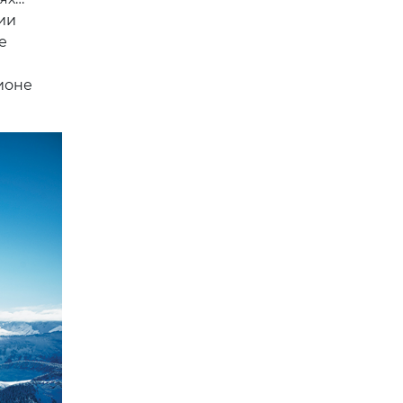
ии
е
ионе