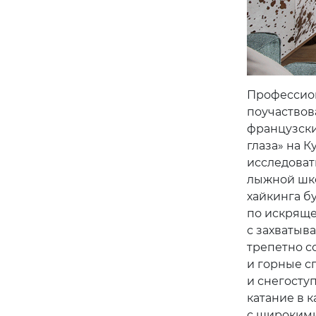
Профессион
поучаствов
французски
глаза» на К
исследоват
лыжной шко
хайкинга бу
по искряще
с захватыв
трепетно со
и горные с
и снегоступ
катание в к
с широкими