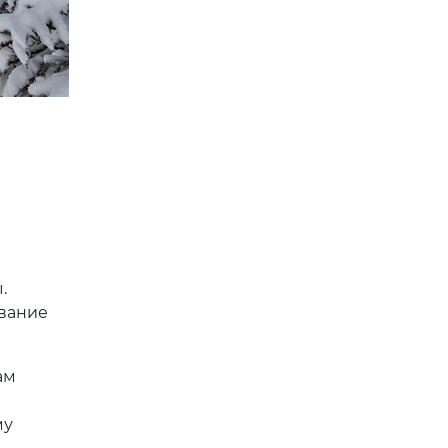
.
звание
ам
му