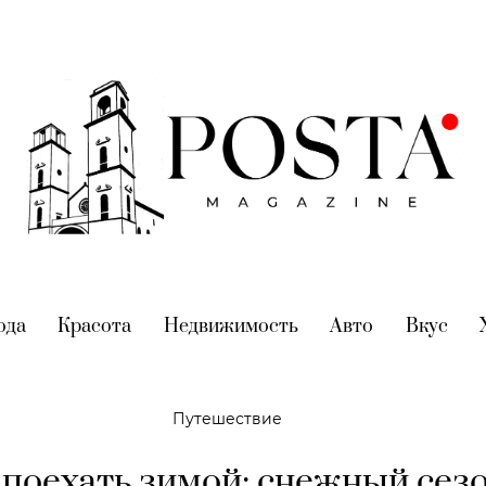
nt)
ода
(current)
Красота
(current)
Недвижимость
(current)
Авто
(current)
Вкус
(cur
Путешествие
 поехать зимой: снежный сезо