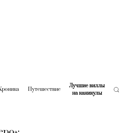
Лучшие виллы
rent)
Хроника
(current)
Путешествие
(current)
на каникулы
(current)
еро»: