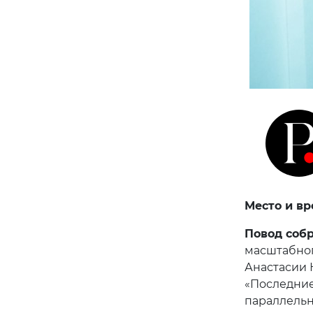
Место и вр
Повод соб
масштабног
Анастасии 
«Последние
параллель