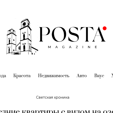
nt)
ода
(current)
Красота
(current)
Недвижимость
(current)
Авто
(current)
Вкус
(cur
Светская хроника
едние квартиры с видом на оз