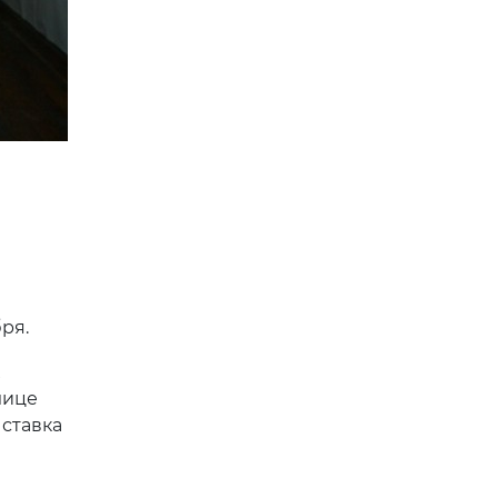
ря.
лице
ставка