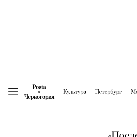
Posta
Культура
(current)
Петербург
(curre
М
×
Черногория
(current)
«Посл