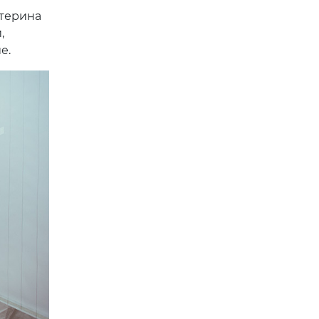
атерина
,
е.